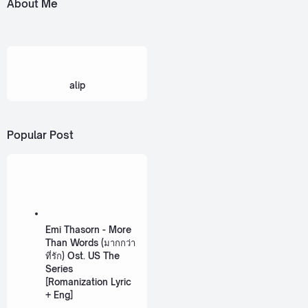
About Me
alip
Popular Post
Emi Thasorn - More
Than Words (มากกว่า
ที่รัก) Ost. US The
Series
[Romanization Lyric
+ Eng]