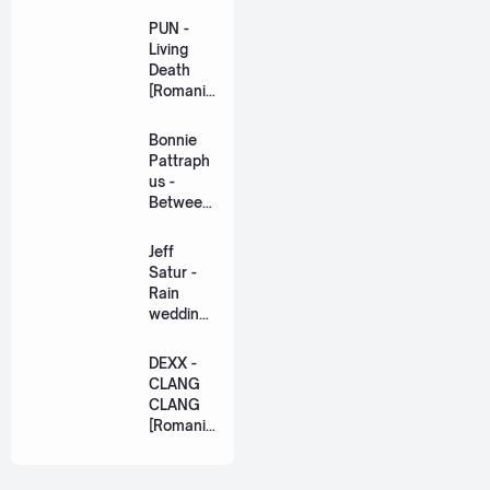
PUN -
Living
Death
[Romaniz
ation
Lyric +
Bonnie
Eng]
Pattraph
us -
Between
Us Ost.
US The
Jeff
Series
Satur -
[Romaniz
Rain
ation
wedding
Lyric +
(เหมือน
Eng]
วิวาห์)
DEXX -
Ost. The
CLANG
Paradise
CLANG
of Thorns
[Romaniz
[Romaniz
ation
ation
Lyric +
Lyric +
Eng]