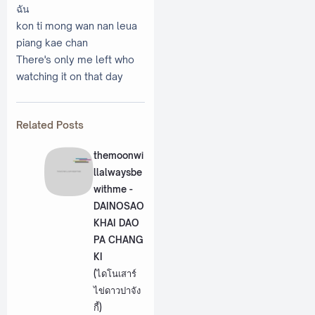
ฉัน
kon ti mong wan nan leua
piang kae chan
There's only me left who
watching it on that day
Related Posts
themoonwi
llalwaysbe
withme -
DAINOSAO
KHAI DAO
PA CHANG
KI
(ไดโนเสาร์
ไข่ดาวปาจัง
กี้)