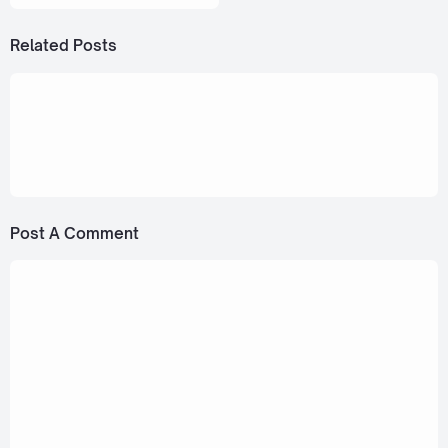
Related Posts
January 13, 2023
themoonwillalwaysbewithme - JAI PHOM
GOR YOO MEE KAE NEE (ใจผมก็มีอยู่แค่นี้)💖
🤏🏻 [Romanization Lyric + Eng]
Post A Comment