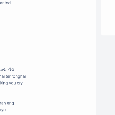
ranted
อร้องไห้
 hai ter ronghai
aking you cry
chan eng
bye