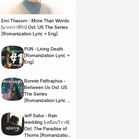
Emi Thasorn - More Than Words
(มากกว่าที่รัก) Ost. US The Series
[Romanization Lyric + Eng]
PUN - Living Death
[Romanization Lyric +
Eng]
Bonnie Pattraphus -
Between Us Ost. US
The Series
[Romanization Lyric +
Eng]
Jeff Satur - Rain
wedding (เหมือนวิวาห์)
Ost. The Paradise of
Thorns [Romanization