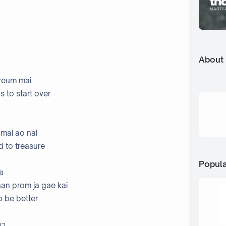
About
 reum mai
 to start over
 mai ao nai
d to treasure
Popula
ไข
an prom ja gae kai
o be better
ญา