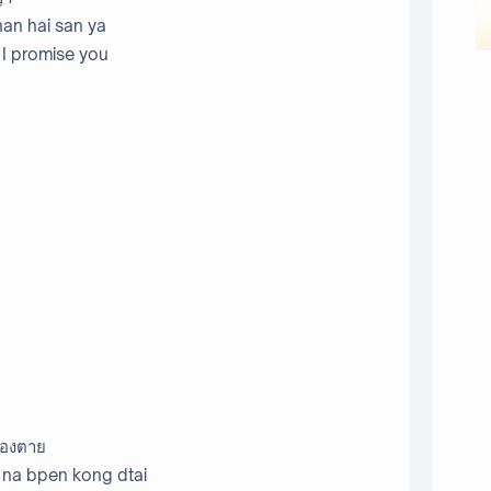
an hai san ya
 I promise you
นของตาย
er na bpen kong dtai