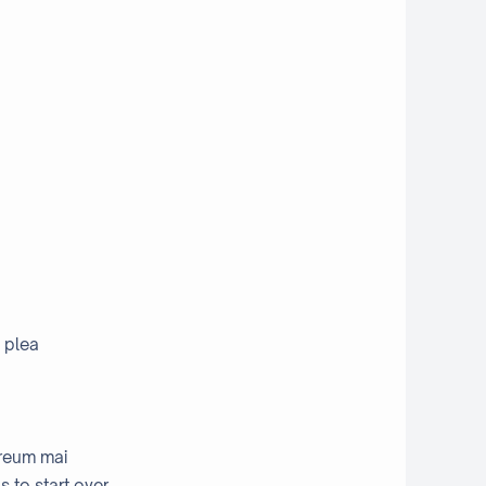
 plea
 reum mai
 to start over