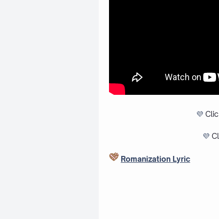
💜
Cli
💜
Cl
Romanization Lyric