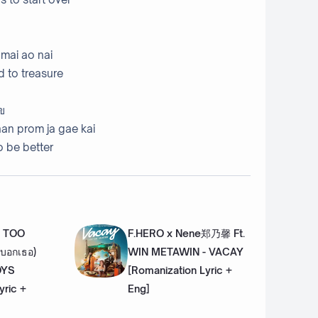
 mai ao nai
d to treasure
ไข
an prom ja gae kai
o be better
- TOO
F.HERO x Nene郑乃馨 Ft.
้บอกเธอ)
WIN METAWIN - VACAY
OYS
[Romanization Lyric +
yric +
Eng]