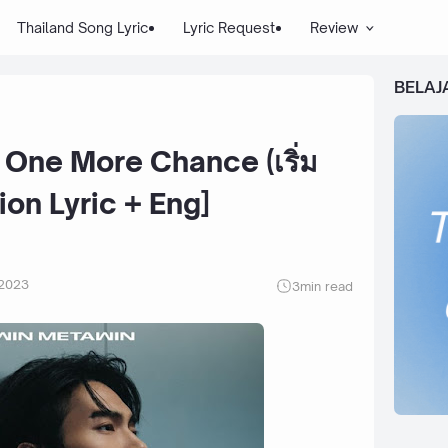
Thailand Song Lyric
Lyric Request
Review
BELAJ
One More Chance (เริ่ม
ion Lyric + Eng]
 2023
3
min read