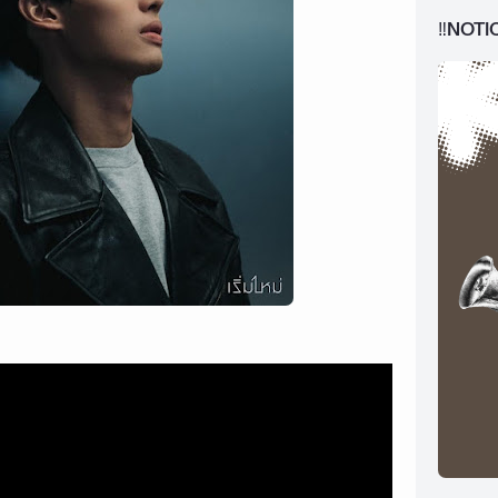
‼️NOTI