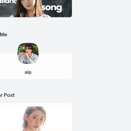
 Me
alip
r Post