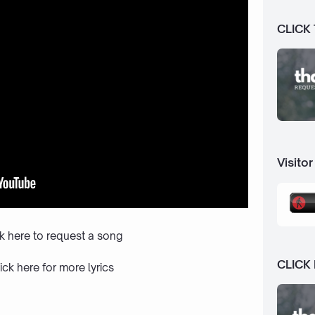
CLICK
Visitor
ck here to request a song
CLICK
ick here
for more lyrics