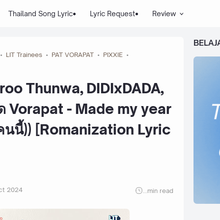
Thailand Song Lyric
Lyric Request
Review
BELAJ
LIT Trainees
PAT VORAPAT
PIXXIE
Proo Thunwa, DIDIxDADA,
ัด Vorapat - Made my year
มีคนนี้)) [Romanization Lyric
ct 2024
...
min read