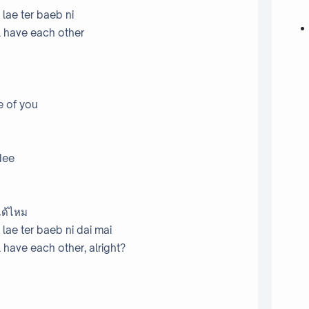
 lae ter baeb ni
ll have each other
e of you
dee
ได้ไหม
 lae ter baeb ni dai mai
ll have each other, alright?