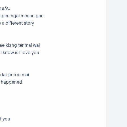
ือนกัน
a bpen ngai meuan gan
 a different story
ae klang ter mai wai
 I know is I love you
 dai jer roo mai
er happened
of you