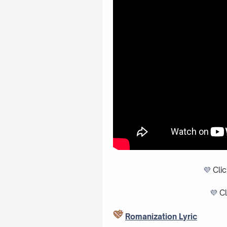
💜
Cli
💜
Cl
Romanization Lyric