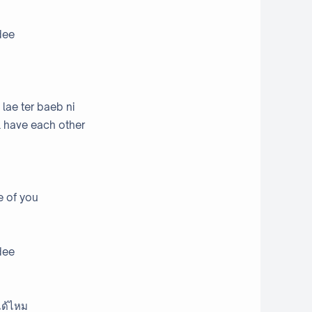
dee
 lae ter baeb ni
ll have each other
e of you
dee
ได้ไหม