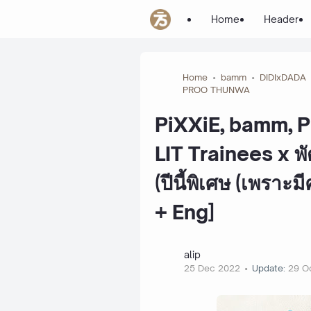
Home
Header
Home
bamm
DIDIxDADA
PROO THUNWA
PiXXiE, bamm, 
LIT Trainees x พ
(ปีนี้พิเศษ (เพราะ
+ Eng]
alip
25 Dec 2022
Update:
29 O