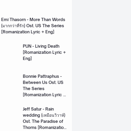
Emi Thasorn - More Than Words
(มากกว่าที่รัก) Ost. US The Series
[Romanization Lyric + Eng]
PUN - Living Death
[Romanization Lyric +
Eng]
Bonnie Pattraphus -
Between Us Ost. US
The Series
[Romanization Lyric +
Eng]
Jeff Satur - Rain
wedding (เหมือนวิวาห์)
Ost. The Paradise of
Thorns [Romanization