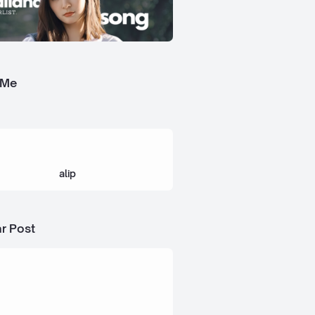
 Me
alip
r Post