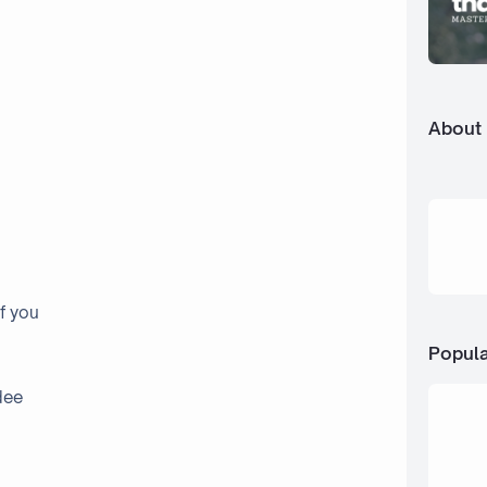
About
of you
Popula
dee