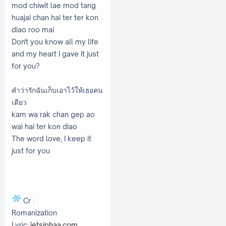
mod chiwit lae mod tang
huajai chan hai ter ter kon
diao roo mai
Don't you know all my life
and my heart I gave it just
for you?
คำว่ารักฉันเก็บเอาไว้ให้เธอคน
เดียว
kam wa rak chan gep ao
wai hai ter kon diao
The word love, I keep it
just for you
Cr :
Romanization
Lyric:
jetsiphaa.com