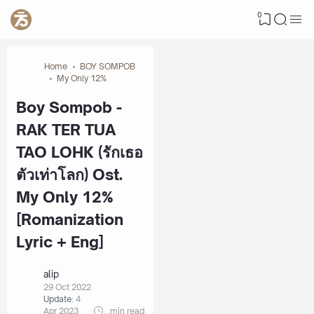
0
Home
BOY SOMPOB
My Only 12%
Boy Sompob -
RAK TER TUA
TAO LOHK (รักเธอ
ตัวเท่าโลก) Ost.
My Only 12%
[Romanization
Lyric + Eng]
alip
29 Oct 2022
Update:
4
Apr 2023
...
min read