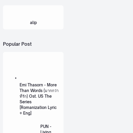
alip
Popular Post
Emi Thasorn - More
Than Words (มากกว่า
ที่รัก) Ost. US The
Series
[Romanization Lyric
+ Eng]
PUN -
Living