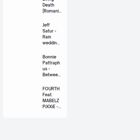
Death
[Romaniz
ation
Lyric +
Jeff
Eng]
Satur -
Rain
wedding
(เหมือน
วิวาห์)
Bonnie
Ost. The
Pattraph
Paradise
us -
of Thorns
Between
[Romaniz
Us Ost.
ation
US The
FOURTH
Lyric +
Series
Feat.
Eng]
[Romaniz
MABELZ
ation
PiXXiE -
Lyric +
Side To
Eng]
Side
[Romaniz
ation
Lyric +