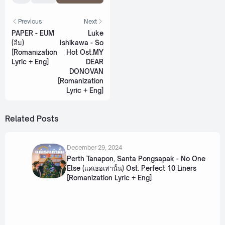
Previous
Next
PAPER - EUM
Luke
(อืม)
Ishikawa - So
[Romanization
Hot Ost.MY
Lyric + Eng]
DEAR
DONOVAN
[Romanization
Lyric + Eng]
Related Posts
December 29, 2024
Perth Tanapon, Santa Pongsapak - No One
Else (แค่เธอเท่านั้น) Ost. Perfect 10 Liners
[Romanization Lyric + Eng]
October 25, 2024
Force, Book, Perth, Santa, Junior, Mark -