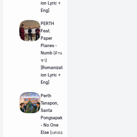
ion Lyric +
Eng]
PERTH
Feat.
Paper
Planes -
Numb (ด้าน
ชา)
[Romanizat
ion Lyric +
Eng]
Perth
Tanapon,
Santa
Pongsapak
- No One
Else (แค่เธอ