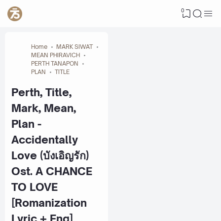
0
Home
MARK SIWAT
MEAN PHIRAVICH
PERTH TANAPON
PLAN
TITLE
Perth, Title,
Mark, Mean,
Plan -
Accidentally
Love (บังเอิญรัก)
Ost. A CHANCE
TO LOVE
[Romanization
Lyric + Eng]