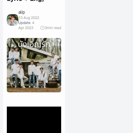
alip
13 Aug 2022
Update:
4
Apr 2023
3
min read