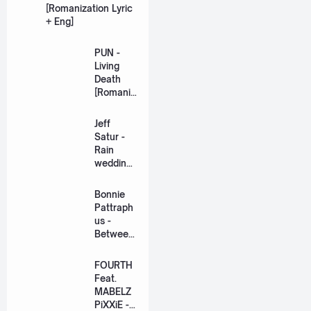
[Romanization Lyric
+ Eng]
PUN -
Living
Death
[Romaniz
ation
Lyric +
Jeff
Eng]
Satur -
Rain
wedding
(เหมือน
วิวาห์)
Bonnie
Ost. The
Pattraph
Paradise
us -
of Thorns
Between
[Romaniz
Us Ost.
ation
US The
FOURTH
Lyric +
Series
Feat.
Eng]
[Romaniz
MABELZ
ation
PiXXiE -