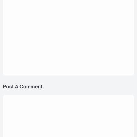
Today Perfect (วันนี้ Perfect) Ost. Perfect 10
Liners [Romanization Lyric + Eng]
October 25, 2024
PERTH - SECRET [Romanization Lyric + Eng]
May 9, 2024
Perth, Chimon - Over The Moon (คืนนี้แค่มีเรา)
[Romanization Lyric + Eng]
Post A Comment