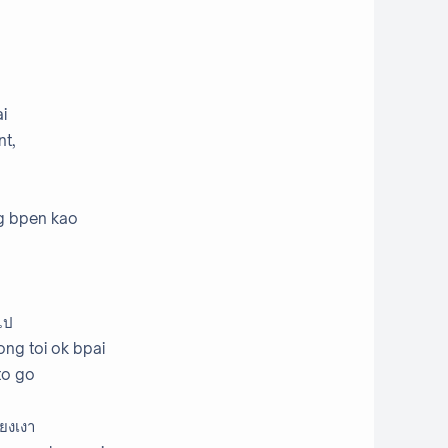
i
nt,
ng bpen kao
ไป
ong toi ok bpai
to go
ียงเงา