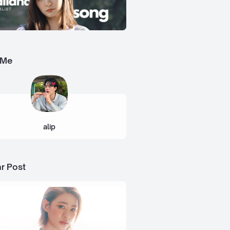
 Me
alip
r Post