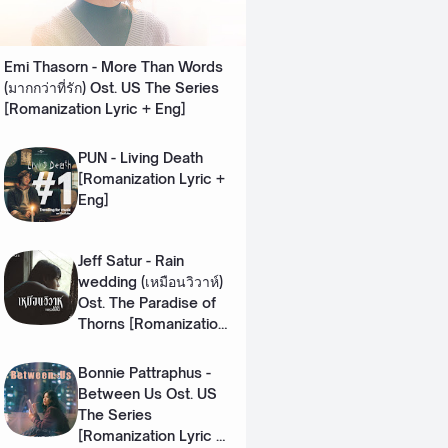
Emi Thasorn - More Than Words
(มากกว่าที่รัก) Ost. US The Series
[Romanization Lyric + Eng]
PUN - Living Death
[Romanization Lyric +
Eng]
Jeff Satur - Rain
wedding (เหมือนวิวาห์)
Ost. The Paradise of
Thorns [Romanization
Lyric + Eng]
Bonnie Pattraphus -
Between Us Ost. US
The Series
[Romanization Lyric +