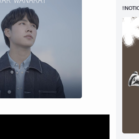
‼️NOTI