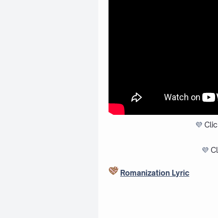
💜
Cli
💜
Cl
Romanization Lyric