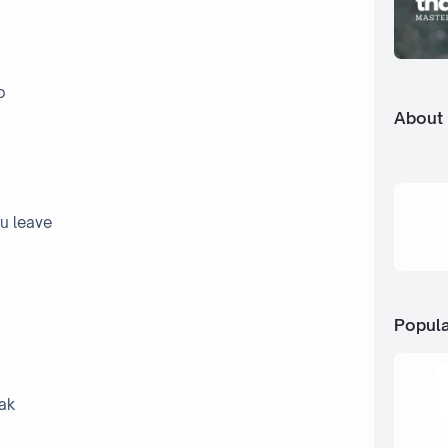
o
About
u leave
Popula
ak