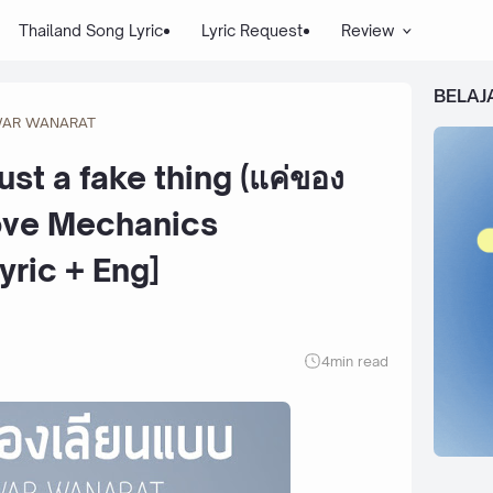
Thailand Song Lyric
Lyric Request
Review
BELAJ
AR WANARAT
st a fake thing (แค่ของ
Love Mechanics
yric + Eng]
4
min read