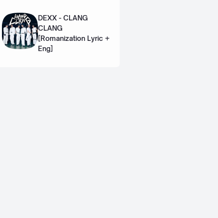
Eng]
DEXX - CLANG
CLANG
[Romanization Lyric +
Eng]