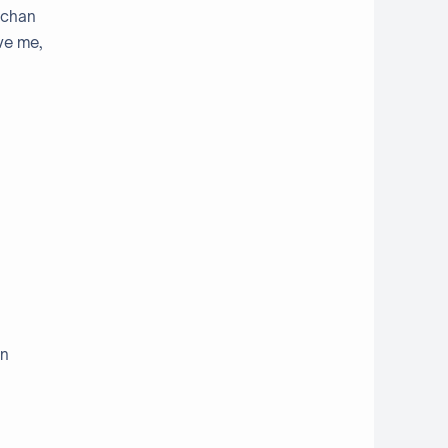
 chan
ve me,
an