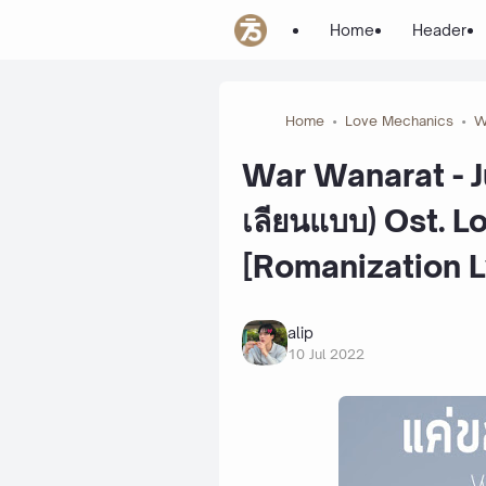
Home
Header
Home
Love Mechanics
W
War Wanarat - Ju
เลียนแบบ) Ost. 
[Romanization L
alip
10 Jul 2022