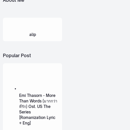
About Me
alip
Popular Post
Emi Thasorn - More
Than Words (มากกว่า
ที่รัก) Ost. US The
Series
[Romanization Lyric
+ Eng]