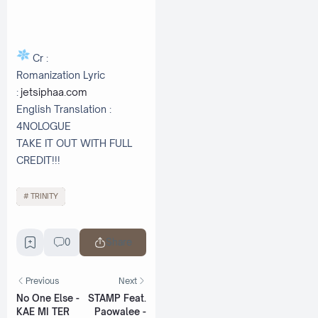
Cr :
Romanization Lyric
:
jetsiphaa.com
English Translation :
4NOLOGUE
TAKE IT OUT WITH FULL
CREDIT!!!
TRINITY
0
Share
Previous
Next
No One Else -
STAMP Feat.
KAE MI TER
Paowalee -