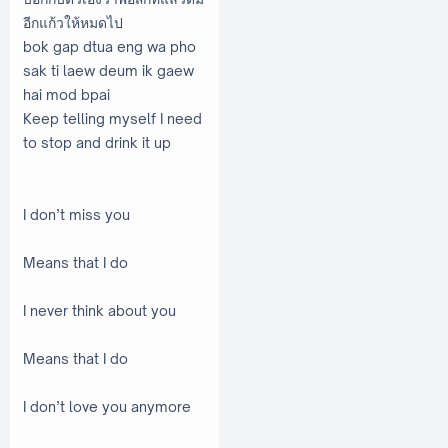
อีกแก้วให้หมดไป
bok gap dtua eng wa pho
sak ti laew deum ik gaew
hai mod bpai
Keep telling myself I need
to stop and drink it up
I don’t miss you
Means that I do
I never think about you
Means that I do
I don’t love you anymore