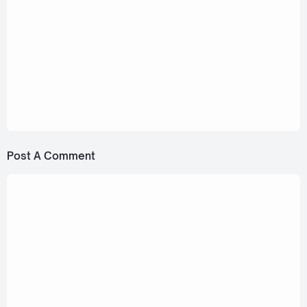
August 4, 2023
TRINITY - THANK YOU ALL [Romanization
Lyric + Eng]
July 21, 2023
TRINITY - Congrats (ขอไม่ยินดี) [Romanization
Lyric + Eng]
Post A Comment