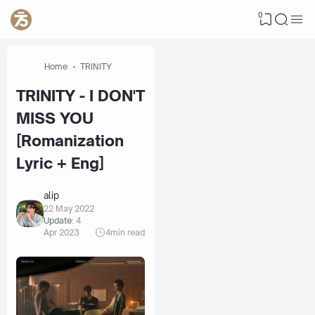
0
Home
TRINITY
TRINITY - I DON'T
MISS YOU
[Romanization
Lyric + Eng]
alip
22 May 2022
Update:
4
Apr 2023
4
min read