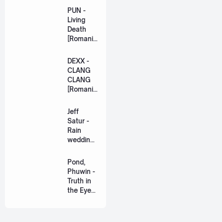
PUN -
Living
Death
[Romaniz
ation
Lyric +
DEXX -
Eng]
CLANG
CLANG
[Romaniz
ation
Lyric +
Jeff
Eng]
Satur -
Rain
wedding
(เหมือน
วิวาห์)
Pond,
Ost. The
Phuwin -
Paradise
Truth in
of Thorns
the Eyes
[Romaniz
(แค่ในวัน
ation
นั้น) Ost.
Lyric +
We Are