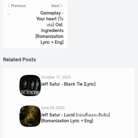
Previous
Next
...
Gameplay -
Your heart (ใจ
เธอ) Ost.
Ingredients
[Romanization
Lyric + Eng]
Related Posts
October 17, 2023
Jeff Satur - Black Tie [Lyric]
June 24, 2023
Jeff Satur - Lucid (ก่อนที่เธอจะลืมฝัน)
[Romanization Lyric + Eng]