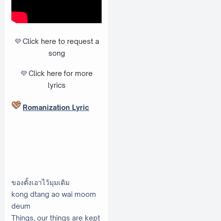
💜
Click here to request a
song
💜
Click here
for more
lyrics
Romanization Lyric
ของตั้งเอาไว้มุมเดิม
kong dtang ao wai moom
deum
Things, our things are kept