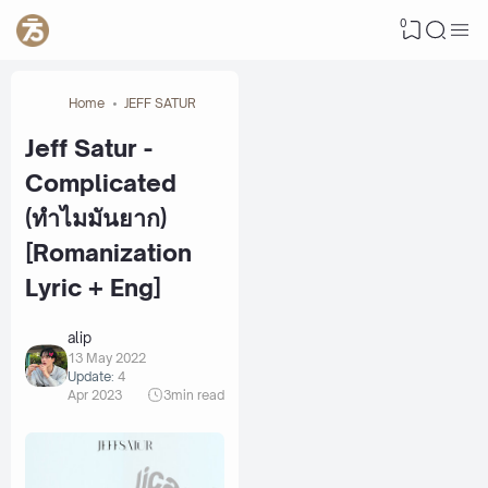
0
Home
JEFF SATUR
Jeff Satur -
Complicated
(ทำไมมันยาก)
[Romanization
Lyric + Eng]
alip
13 May 2022
Update:
4
Apr 2023
3
min read