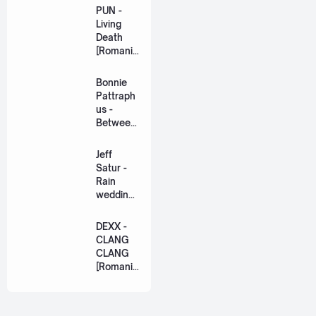
PUN -
Living
Death
[Romaniz
ation
Lyric +
Bonnie
Eng]
Pattraph
us -
Between
Us Ost.
US The
Jeff
Series
Satur -
[Romaniz
Rain
ation
wedding
Lyric +
(เหมือน
Eng]
วิวาห์)
DEXX -
Ost. The
CLANG
Paradise
CLANG
of Thorns
[Romaniz
[Romaniz
ation
ation
Lyric +
Lyric +
Eng]
Eng]