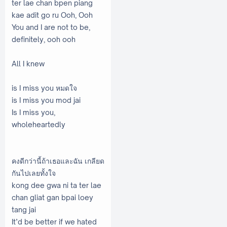
ter lae chan bpen piang
kae adit go ru Ooh, Ooh
You and I are not to be,
definitely, ooh ooh
All I knew
is I miss you หมดใจ
is I miss you mod jai
Is I miss you,
wholeheartedly
คงดีกว่านี้ถ้าเธอและฉัน เกลียด
กันไปเลยทั้งใจ
kong dee gwa ni ta ter lae
chan gliat gan bpai loey
tang jai
It’d be better if we hated