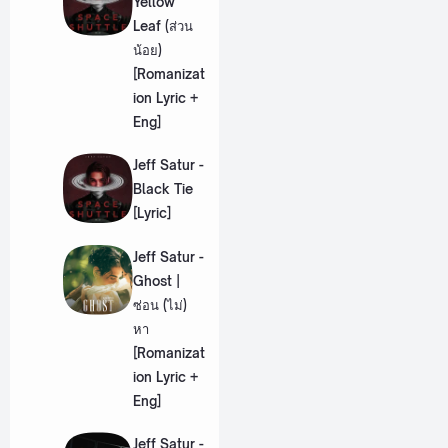
Yellow
Leaf (ส่วน
น้อย)
[Romanizat
ion Lyric +
Eng]
Jeff Satur -
Black Tie
[Lyric]
Jeff Satur -
Ghost |
ซ่อน (ไม่)
หา
[Romanizat
ion Lyric +
Eng]
Jeff Satur -