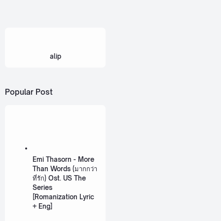
alip
Popular Post
Emi Thasorn - More
Than Words (มากกว่า
ที่รัก) Ost. US The
Series
[Romanization Lyric
+ Eng]