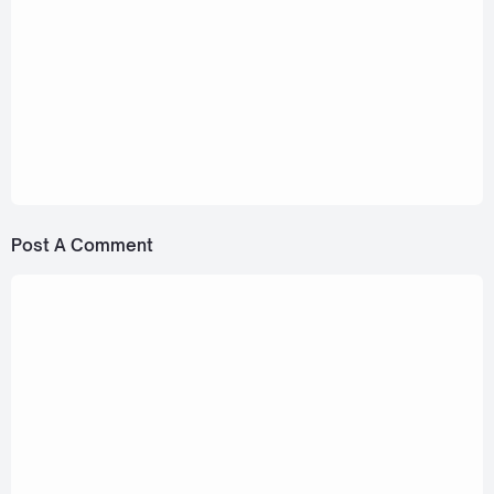
March 16, 2023
Jeff Satur - Dum Dum (ดึมดึม) [Romanization
Lyric + Eng]
March 3, 2023
SHAUN, Jeff Satur - Steal The Show [Lyric]
Post A Comment