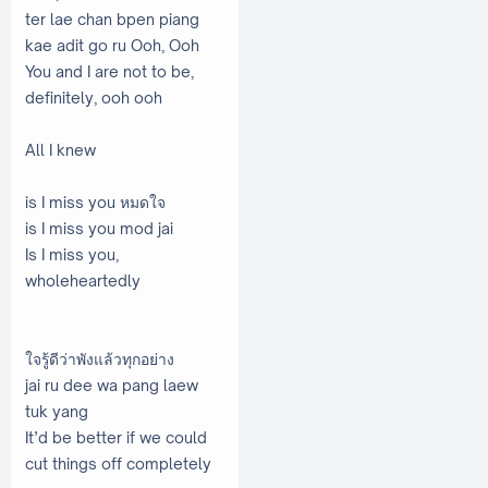
ter lae chan bpen piang
kae adit go ru Ooh, Ooh
You and I are not to be,
definitely, ooh ooh
All I knew
is I miss you หมดใจ
is I miss you mod jai
Is I miss you,
wholeheartedly
ใจรู้ดีว่าพังแล้วทุกอย่าง
jai ru dee wa pang laew
tuk yang
It’d be better if we could
cut things off completely