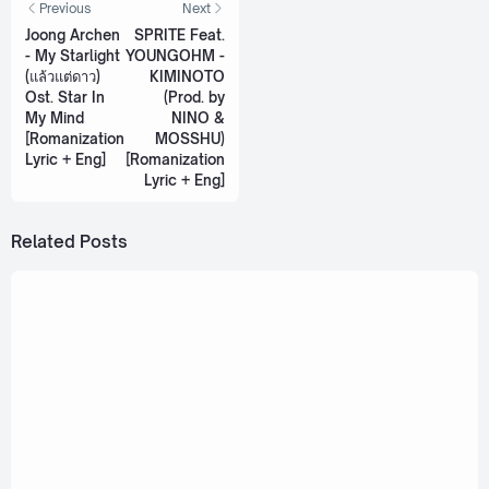
Previous
Next
Joong Archen
SPRITE Feat.
- My Starlight
YOUNGOHM -
(แล้วแต่ดาว)
KIMINOTO
Ost. Star In
(Prod. by
My Mind
NINO &
[Romanization
MOSSHU)
Lyric + Eng]
[Romanization
Lyric + Eng]
Related Posts
May 5, 2023
PentorJrp Feat. F.HERO - Buzzkill (ช็อตฟีลแรง
ไปไหม) [Romanization Lyric + Eng]
December 7, 2021
Millie Snow - Talk Later (เดี๋ยวคุย)
[Romanization Lyric + Eng]