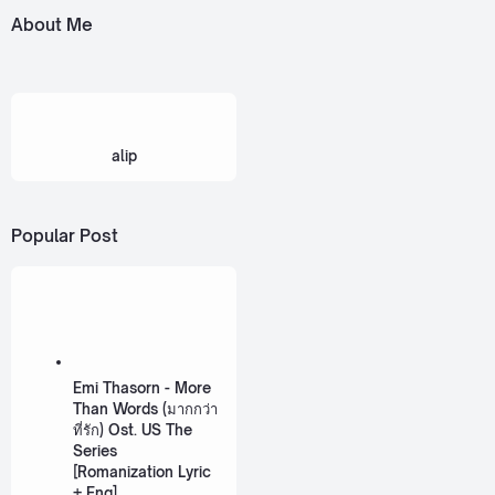
About Me
alip
Popular Post
Emi Thasorn - More
Than Words (มากกว่า
ที่รัก) Ost. US The
Series
[Romanization Lyric
+ Eng]