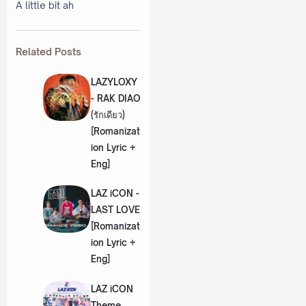
A little bit ah
Related Posts
LAZYLOXY
- RAK DIAO
(รักเดียว)
[Romanizat
ion Lyric +
Eng]
LAZ iCON -
LAST LOVE
[Romanizat
ion Lyric +
Eng]
LAZ iCON
Theme