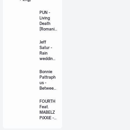
PUN -
Living
Death
[Romaniz
ation
Lyric +
Jeff
Eng]
Satur -
Rain
wedding
(เหมือน
วิวาห์)
Bonnie
Ost. The
Pattraph
Paradise
us -
of Thorns
Between
[Romaniz
Us Ost.
ation
US The
FOURTH
Lyric +
Series
Feat.
Eng]
[Romaniz
MABELZ
ation
PiXXiE -
Lyric +
Side To
Eng]
Side