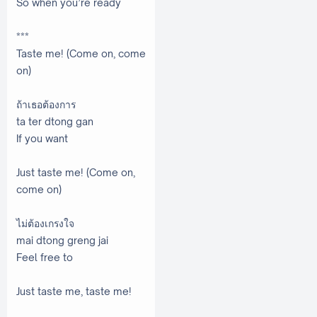
So when you’re ready
***
Taste me! (Come on, come
on)
ถ้าเธอต้องการ
ta ter dtong gan
If you want
Just taste me! (Come on,
come on)
ไม่ต้องเกรงใจ
mai dtong greng jai
Feel free to
Just taste me, taste me!