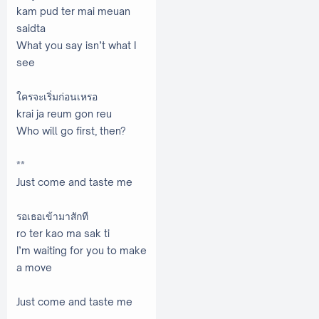
kam pud ter mai meuan
saidta
What you say isn’t what I
see
ใครจะเริ่มก่อนเหรอ
krai ja reum gon reu
Who will go first, then?
**
Just come and taste me
รอเธอเข้ามาสักที
ro ter kao ma sak ti
I’m waiting for you to make
a move
Just come and taste me