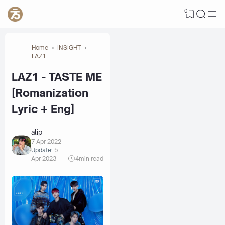
0
Home
INSIGHT
LAZ1
LAZ1 - TASTE ME
[Romanization
Lyric + Eng]
alip
7 Apr 2022
Update:
5
Apr 2023
4
min read