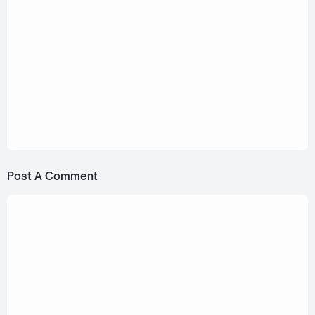
July 7, 2021
INSIGHT ROOKIES - I LIKE U SUMMER (ฤดูเรา)
[Romanization Lyric + Eng]
March 30, 2023
LAZ1 - OMG (อุ๊ย คุณพระ!) Ost. Sassy
Matchmaker [Romanization Lyric + Eng]
Post A Comment