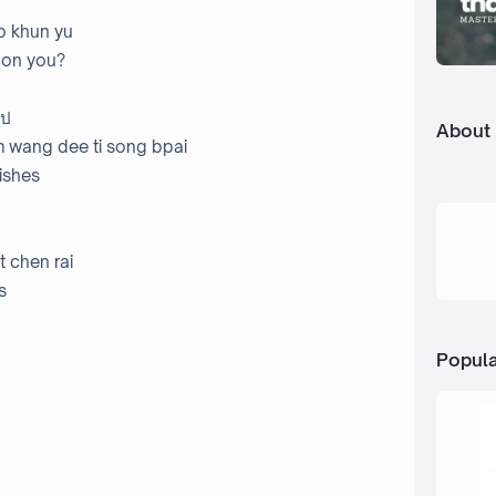
p khun yu
 on you?
ไป
About
m wang dee ti song bpai
wishes
 chen rai
s
Popula