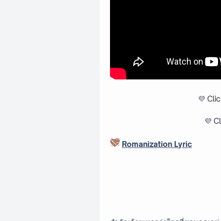
💜
Cli
💜
Cl
Romanization Lyric