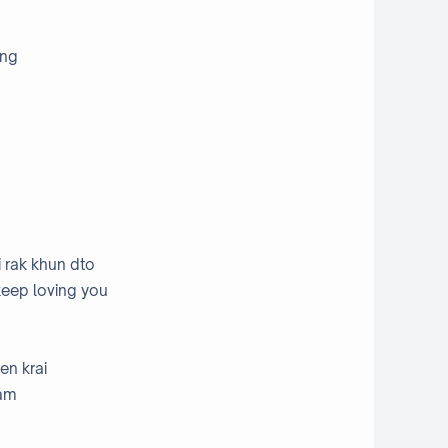
ing
 rak khun dto
keep loving you
en krai
 am