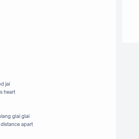
d jai
is heart
iang glai glai
 distance apart