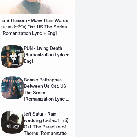
Emi Thasorn - More Than Words
(มากกว่าที่รัก) Ost. US The Series
[Romanization Lyric + Eng]
PUN - Living Death
[Romanization Lyric +
Eng]
Bonnie Pattraphus -
Between Us Ost. US
The Series
[Romanization Lyric +
Eng]
Jeff Satur - Rain
wedding (เหมือนวิวาห์)
Ost. The Paradise of
Thorns [Romanization