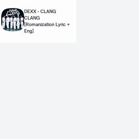
Lyric + Eng]
DEXX - CLANG
CLANG
[Romanization Lyric +
Eng]