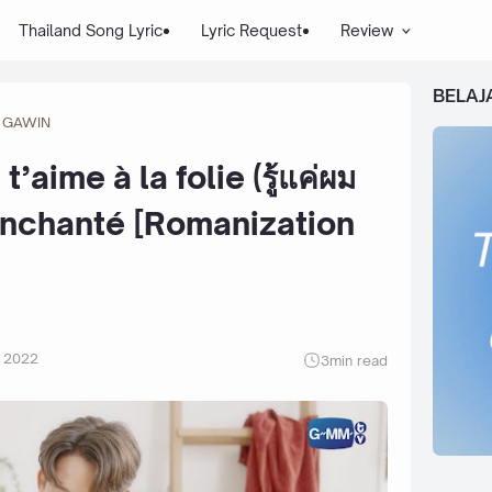
Thailand Song Lyric
Lyric Request
Review
BELAJ
 GAWIN
’aime à la folie (รู้แค่ผม
 Enchanté [Romanization
r 2022
3
min read