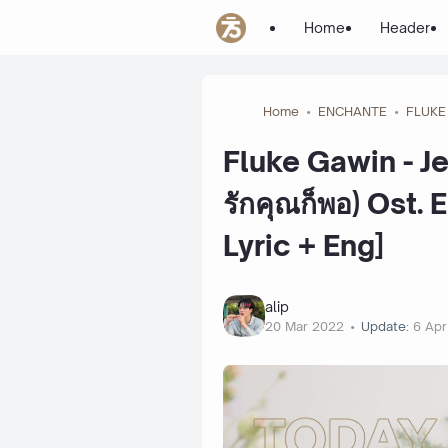
Home
Header
Home
ENCHANTE
FLUKE
Fluke Gawin - Je t
รักคุณก็พอ) Ost.
Lyric + Eng]
alip
20 Mar 2022
Update:
6 Ap