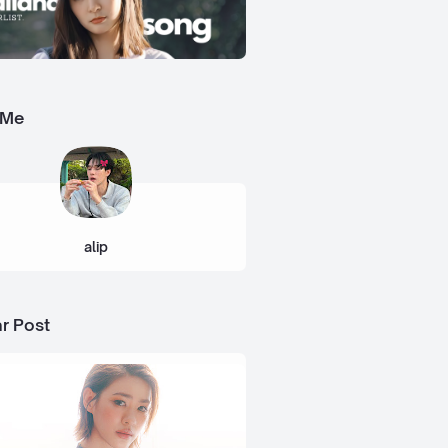
 Me
alip
r Post