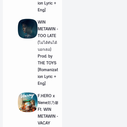
ion Lyric +
Eng]
WIN
METAWIN -
TOO LATE
(ไม่ได้ทันได้
บอกเธอ)
Prod. by
THE TOYS
[Romanizat
ion Lyric +
Eng]
F.HERO x
Nene郑乃馨
Ft. WIN
METAWIN -
VACAY