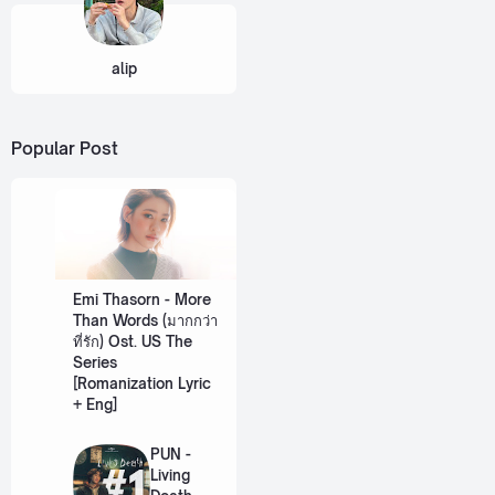
alip
Popular Post
Emi Thasorn - More
Than Words (มากกว่า
ที่รัก) Ost. US The
Series
[Romanization Lyric
+ Eng]
PUN -
Living