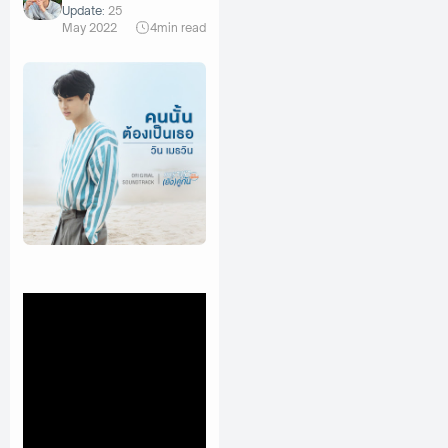
Update:
25
May 2022
4
min read