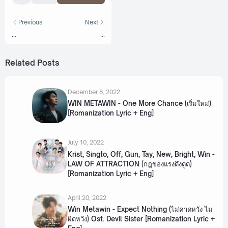
Previous
Next
...
...
Related Posts
December 8, 2022
WIN METAWIN - One More Chance (เริ่มใหม่)
[Romanization Lyric + Eng]
July 10, 2022
Krist, Singto, Off, Gun, Tay, New, Bright, Win -
LAW OF ATTRACTION (กฎของแรงดึงดูด)
[Romanization Lyric + Eng]
April 20, 2022
Win Metawin - Expect Nothing (ไม่คาดหวัง ไม่
ผิดหวัง) Ost. Devil Sister [Romanization Lyric +