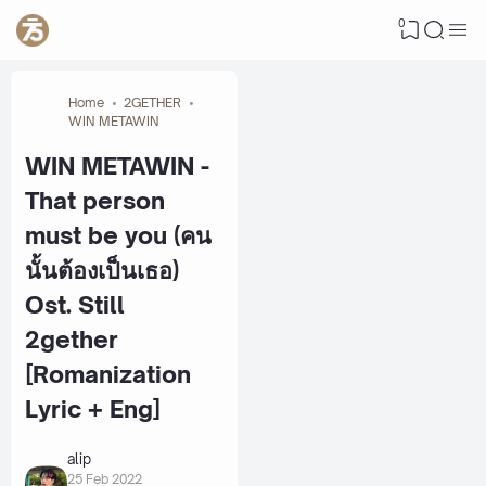
0
Home
2GETHER
WIN METAWIN
WIN METAWIN -
That person
must be you (คน
นั้นต้องเป็นเธอ)
Ost. Still
2gether
[Romanization
Lyric + Eng]
alip
25 Feb 2022