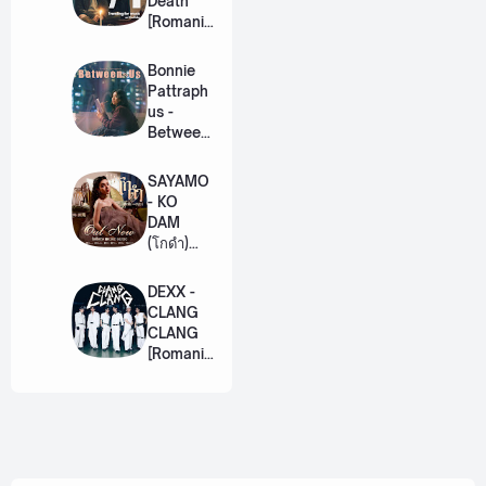
Death
[Romaniz
ation
Lyric +
Bonnie
Eng]
Pattraph
us -
Between
Us Ost.
US The
SAYAMO
Series
- KO
[Romaniz
DAM
ation
(โกดำ)
Lyric +
Ost.
Eng]
Khemjira
DEXX -
The
CLANG
Series
CLANG
[Romaniz
[Romaniz
ation
ation
Lyric +
Lyric +
Eng]
Eng]