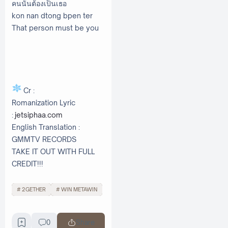
คนนั้นต้องเป็นเธอ
kon nan dtong bpen ter
That person must be you
Cr :
Romanization Lyric
:
jetsiphaa.com
English Translation :
GMMTV RECORDS
TAKE IT OUT WITH FULL
CREDIT!!!
2GETHER
WIN METAWIN
0
Share