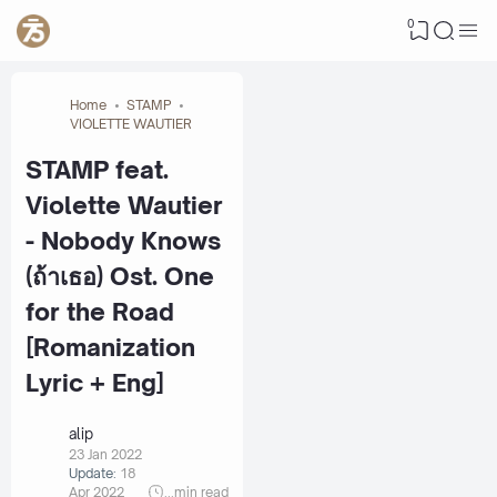
0
Home
STAMP
VIOLETTE WAUTIER
STAMP­ feat.
Violette Wautier
- Nobody Knows
(ถ้าเธอ) Ost. One
for the Road
[Romanization
Lyric + Eng]
alip
23 Jan 2022
Update:
18
Apr 2022
...
min read