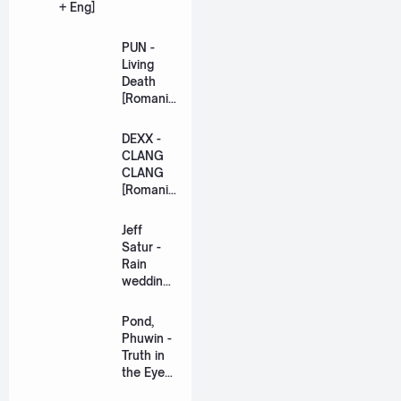
+ Eng]
PUN -
Living
Death
[Romaniz
ation
Lyric +
DEXX -
Eng]
CLANG
CLANG
[Romaniz
ation
Lyric +
Jeff
Eng]
Satur -
Rain
wedding
(เหมือน
วิวาห์)
Pond,
Ost. The
Phuwin -
Paradise
Truth in
of Thorns
the Eyes
[Romaniz
(แค่ในวัน
ation