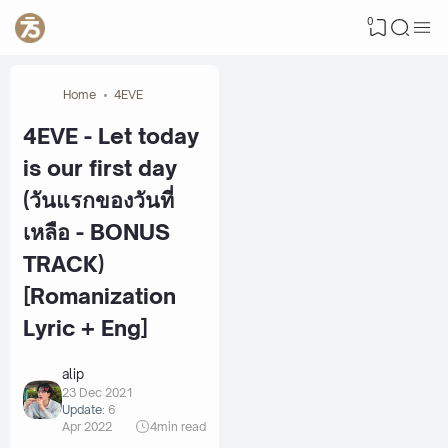
0
Home
4EVE
4EVE - Let today
is our first day
(วันแรกของวันที่
เหลือ - BONUS
TRACK)
[Romanization
Lyric + Eng]
alip
23 Dec 2021
Update:
6
Apr 2022
4
min read