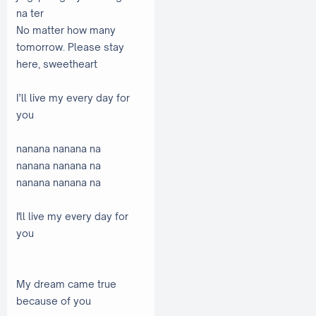
na ter
No matter how many
tomorrow. Please stay
here, sweetheart
I’ll live my every day for
you
nanana nanana na
nanana nanana na
nanana nanana na
I'll live my every day for
you
My dream came true
because of you