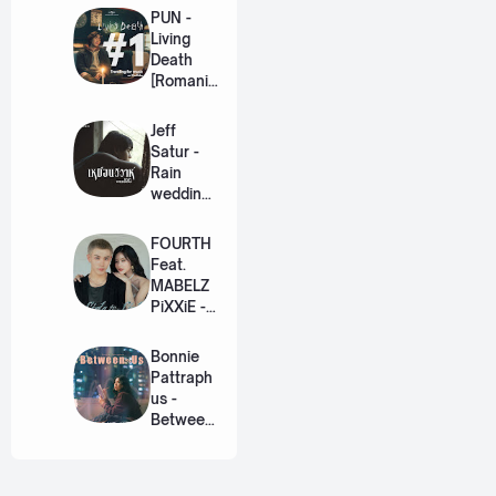
PUN -
Living
Death
[Romaniz
ation
Lyric +
Jeff
Eng]
Satur -
Rain
wedding
(เหมือน
วิวาห์)
FOURTH
Ost. The
Feat.
Paradise
MABELZ
of Thorns
PiXXiE -
[Romaniz
Side To
ation
Side
Bonnie
Lyric +
[Romaniz
Pattraph
Eng]
ation
us -
Lyric +
Between
Eng]
Us Ost.
US The
Series