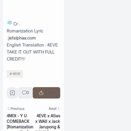
Cr :
Romanization Lyric
:
jetsiphaa.com
English Translation : 4EVE
TAKE IT OUT WITH FULL
CREDIT!!!
4EVE
0
Share
Previous
Next
4MIX - Y U
4EVE x Atlas
COMEBACK
x WAII x Jack
[Romanization
Jarupong &