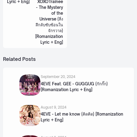
Lyric + Eng]
XOXOTrainee
- The Mystery
of the
Universe (สิ่ง
ลึกลับซับซ้อนใน
จักรวาล)
[Romanization
Lyric + Eng]
Related Posts
September 20, 2024
4EVE Feat. GEE - GUGGUG (กักกั๊ก)
[Romanization Lyric + Eng]
August 9, 2024
4EVE - Let me know (คิดคิด) [Romanization
Lyric + Eng]