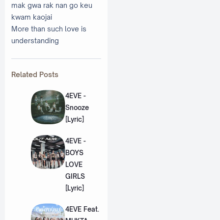
mak gwa rak nan go keu
kwam kaojai
More than such love is
understanding
Related Posts
4EVE -
Snooze
[Lyric]
4EVE -
BOYS
LOVE
GIRLS
[Lyric]
4EVE Feat.