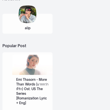
alip
Popular Post
Emi Thasorn - More
Than Words (มากกว่า
ที่รัก) Ost. US The
Series
[Romanization Lyric
+ Eng]