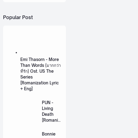
Popular Post
Emi Thasorn - More
Than Words (มากกว่า
ที่รัก) Ost. US The
Series
[Romanization Lyric
+ Eng]
PUN -
Living
Death
[Romaniz
ation
Lyric +
Bonnie
Eng]