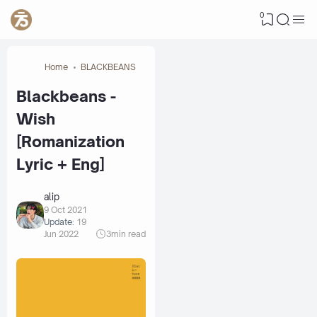
0
Home
BLACKBEANS
Blackbeans -
Wish
[Romanization
Lyric + Eng]
alip
9 Oct 2021
Update:
19
Jun 2022
3
min read