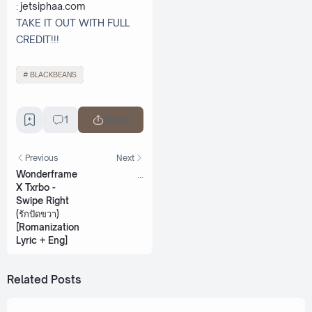
:
jetsiphaa.com
TAKE IT OUT WITH FULL
CREDIT!!!
BLACKBEANS
1
Share
Previous
Next
Wonderframe
...
X Txrbo -
Swipe Right
(รักปัดขวา)
[Romanization
Lyric + Eng]
Related Posts