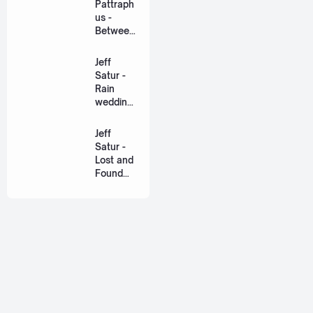
Pattraph
us -
Between
Us Ost.
US The
Jeff
Series
Satur -
[Romaniz
Rain
ation
wedding
Lyric +
(เหมือน
Eng]
วิวาห์)
Jeff
Ost. The
Satur -
Paradise
Lost and
of Thorns
Found
[Romaniz
(ฉันก่อน
ation
เจอเธอ)
Lyric +
[Romaniz
Eng]
ation
Lyric +
Eng]
About