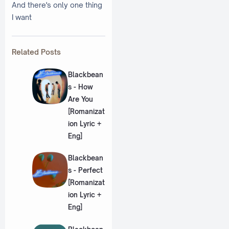
And there's only one thing
I want
Related Posts
Blackbean
s - How
Are You
[Romanizat
ion Lyric +
Eng]
Blackbean
s - Perfect
[Romanizat
ion Lyric +
Eng]