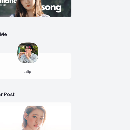
 Me
alip
r Post