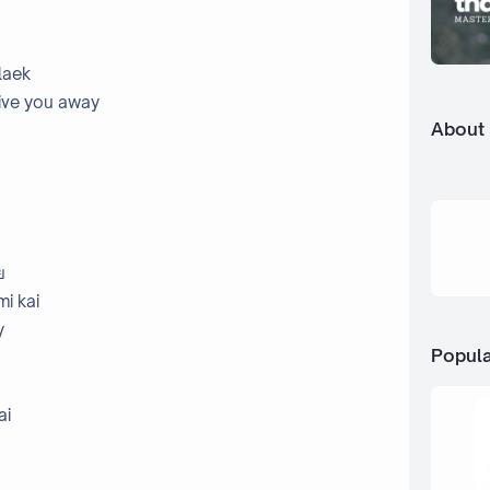
laek
 give you away
About
ย
mi kai
y
Popula
ai