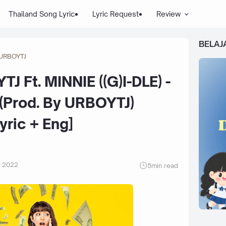
Thailand Song Lyric
Lyric Request
Review
BELAJ
URBOYTJ
J Ft. MINNIE ((G)I-DLE) -
Prod. By URBOYTJ)
yric + Eng]
r 2022
5
min read