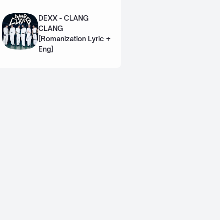
Eng]
DEXX - CLANG
CLANG
[Romanization Lyric +
Eng]