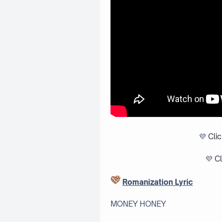
💜
Cli
💜
Cl
Romanization Lyric
MONEY HONEY