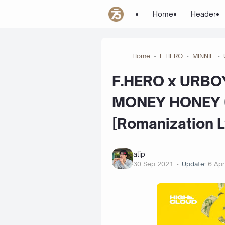
Home
Header
Home
F.HERO
MINNIE
F.HERO x URBOYT
MONEY HONEY (
[Romanization L
alip
30 Sep 2021
Update:
6 Ap