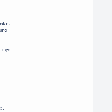
mak mai
ound
ye aye
you