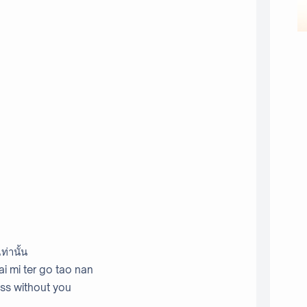
ท่านั้น
ai mi ter go tao nan
hless without you