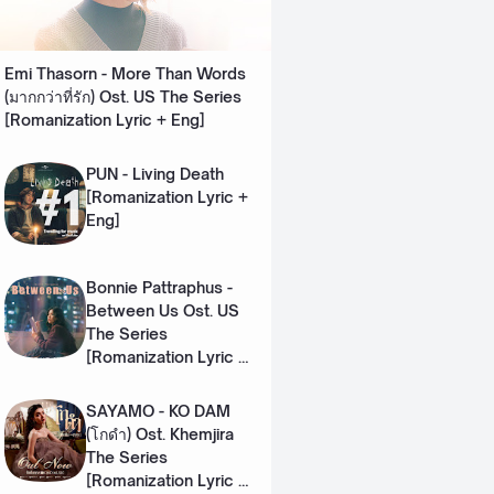
Emi Thasorn - More Than Words
(มากกว่าที่รัก) Ost. US The Series
[Romanization Lyric + Eng]
PUN - Living Death
[Romanization Lyric +
Eng]
Bonnie Pattraphus -
Between Us Ost. US
The Series
[Romanization Lyric +
Eng]
SAYAMO - KO DAM
(โกดำ) Ost. Khemjira
The Series
[Romanization Lyric +