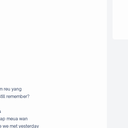
um reu yang
till remember?
น
 gap meua wan
ike we met yesterday