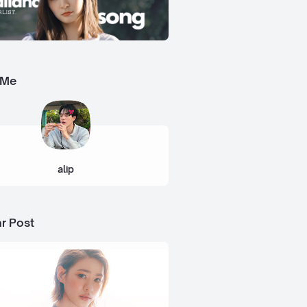
 Me
alip
r Post