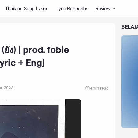
Thailand Song Lyric
Lyric Request
Review
BELAJ
(ยัง) | prod. fobie
yric + Eng]
pr 2022
4
min read