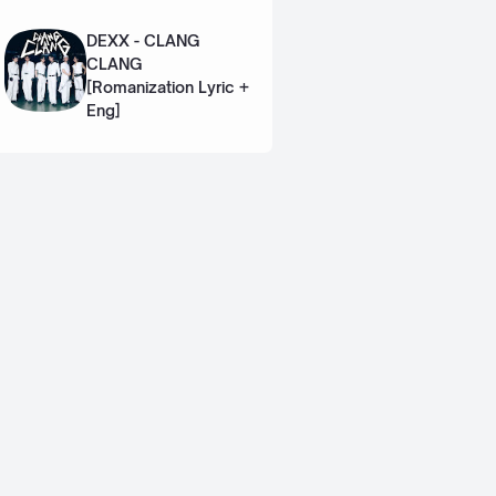
Lyric + Eng]
DEXX - CLANG
CLANG
[Romanization Lyric +
Eng]