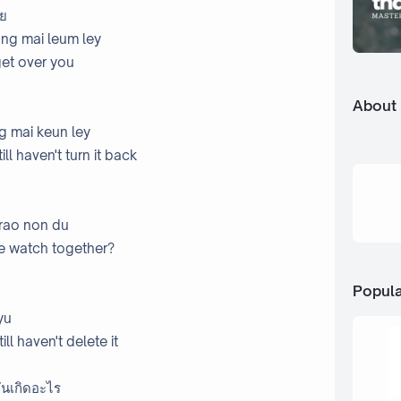
ลย
ng mai leum ley
 get over you
About
g mai keun ley
ll haven't turn it back
 rao non du
we watch together?
Popula
yu
ll haven't delete it
มันเกิดอะไร