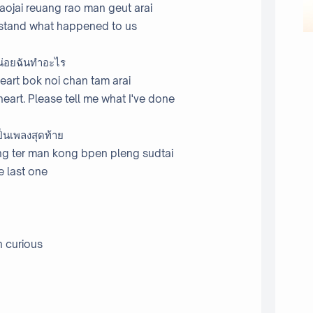
aojai reuang rao man geut arai
derstand what happened to us
หน่อยฉันทำอะไร
art bok noi chan tam arai
eart. Please tell me what I've done
ป็นเพลงสุดท้าย
ung ter man kong bpen pleng sudtai
e last one
n curious