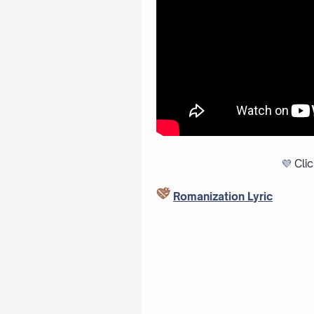
💜
Cli
Romanization Lyric