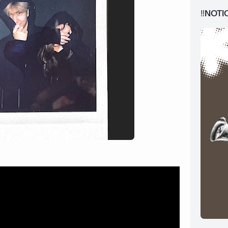
‼️NOTI