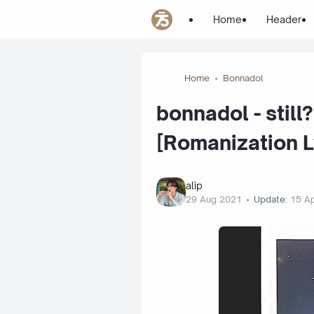
Home
Header
Home
Bonnadol
bonnadol - still? 
[Romanization L
alip
29 Aug 2021
Update:
15 A