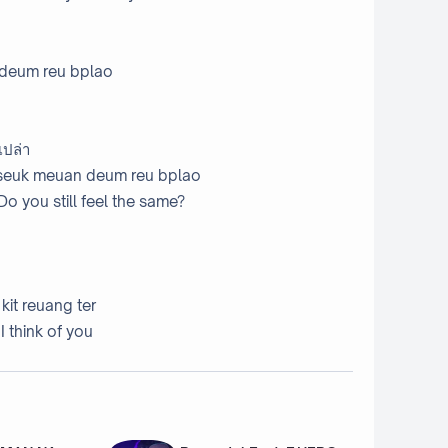
 deum reu bplao
ึเปล่า
ruseuk meuan deum reu bplao
Do you still feel the same?
kit reuang ter
I think of you