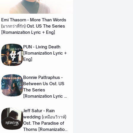
Emi Thasorn - More Than Words
(มากกว่าที่รัก) Ost. US The Series
[Romanization Lyric + Eng]
PUN - Living Death
[Romanization Lyric +
Eng]
Bonnie Pattraphus -
Between Us Ost. US
The Series
[Romanization Lyric +
Eng]
Jeff Satur - Rain
wedding (เหมือนวิวาห์)
Ost. The Paradise of
Thorns [Romanization