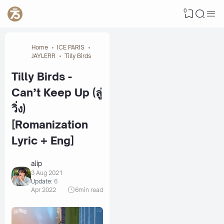
0
Home
ICE PARIS
JAYLERR
Tilly Birds
Tilly Birds -
Can’t Keep Up (ลู่
วิ่ง)
[Romanization
Lyric + Eng]
alip
3 Aug 2021
Update:
6
Apr 2022
6
min read