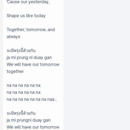
'Cause our yesterday,
Shape us like today
Together, tomorrow, and
always
จะมีพรุ่งนี้ด้วยกัน
ja mi prung ni duay gan
We will have our tomorrow
together
na na na na na na
na na na na na na
na na na na na na na naa...
จะมีพรุ่งนี้ด้วยกัน
ja mi prungni duay gan
We will have our tomorrow