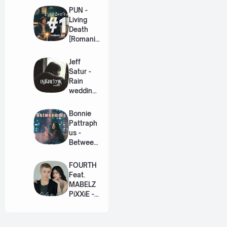
PUN -
Living
Death
[Romaniz
ation
Lyric +
Jeff
Eng]
Satur -
Rain
wedding
(เหมือน
วิวาห์)
Bonnie
Ost. The
Pattraph
Paradise
us -
of Thorns
Between
[Romaniz
Us Ost.
ation
US The
FOURTH
Lyric +
Series
Feat.
Eng]
[Romaniz
MABELZ
ation
PiXXiE -
Lyric +
Side To
Eng]
Side
[Romaniz