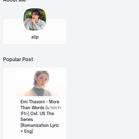
alip
Popular Post
Emi Thasorn - More
Than Words (มากกว่า
ที่รัก) Ost. US The
Series
[Romanization Lyric
+ Eng]