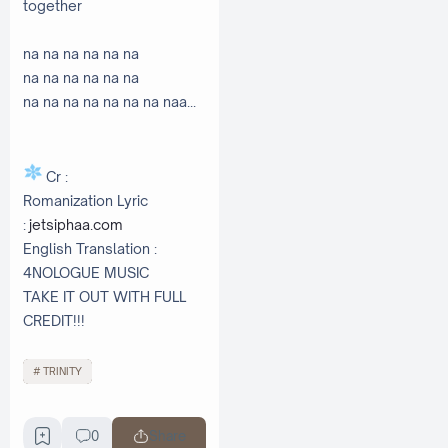
together
na na na na na na
na na na na na na
na na na na na na na naa...
Cr :
Romanization Lyric
:
jetsiphaa.com
English Translation :
4NOLOGUE MUSIC
TAKE IT OUT WITH FULL
CREDIT!!!
TRINITY
0
Share