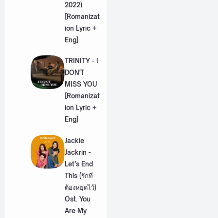
2022)
[Romanizat
ion Lyric +
Eng]
TRINITY - I
DON'T
MISS YOU
[Romanizat
ion Lyric +
Eng]
Jackie
Jackrin -
Let’s End
This (รักที่
ต้องหยุดไว้)
Ost. You
Are My