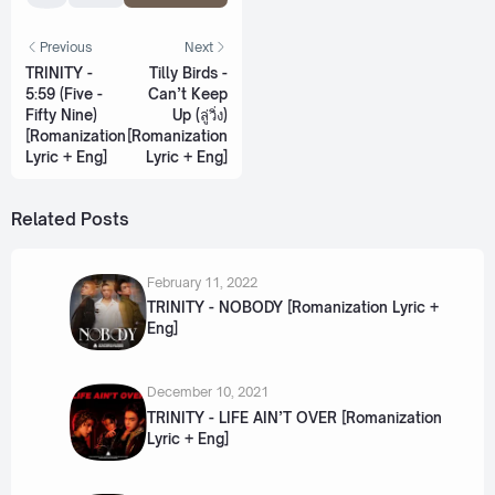
Previous
Next
TRINITY -
Tilly Birds -
5:59 (Five -
Can’t Keep
Fifty Nine)
Up (ลู่วิ่ง)
[Romanization
[Romanization
Lyric + Eng]
Lyric + Eng]
Related Posts
February 11, 2022
TRINITY - NOBODY [Romanization Lyric +
Eng]
December 10, 2021
TRINITY - LIFE AIN’T OVER [Romanization
Lyric + Eng]