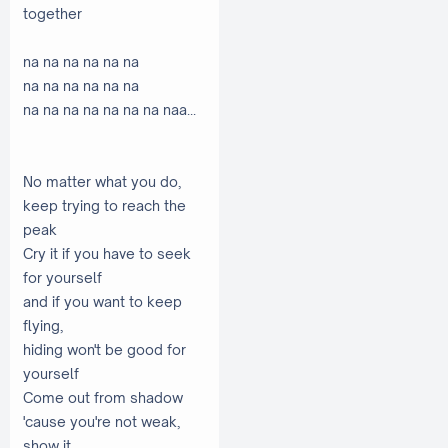
together
na na na na na na
na na na na na na
na na na na na na na naa...
No matter what you do,
keep trying to reach the
peak
Cry it if you have to seek
for yourself
and if you want to keep
flying,
hiding won't be good for
yourself
Come out from shadow
'cause you're not weak,
show it