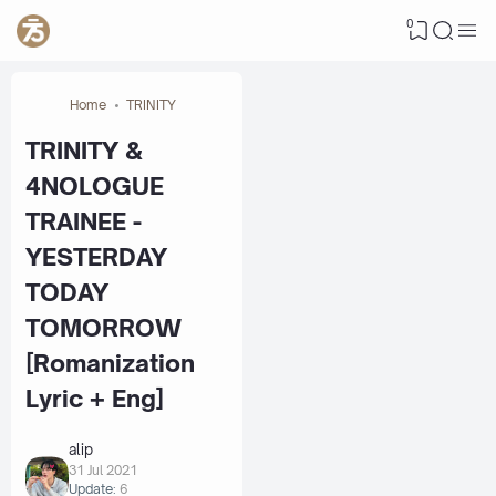
0
Home
TRINITY
TRINITY &
4NOLOGUE
TRAINEE -
YESTERDAY
TODAY
TOMORROW
[Romanization
Lyric + Eng]
alip
31 Jul 2021
Update:
6