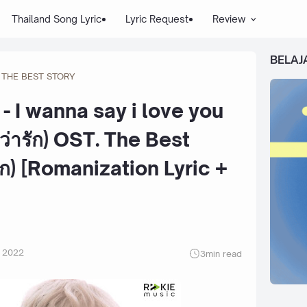
Thailand Song Lyric
Lyric Request
Review
BELAJ
THE BEST STORY
- I wanna say i love you
ว่ารัก) OST. The Best
ี่รัก) [Romanization Lyric +
 2022
3
min read