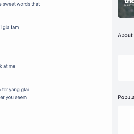
e sweet words that
i gla tam
About
ok at me
 ter yang glai
Popula
ther you seem