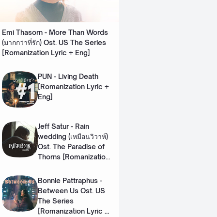
Emi Thasorn - More Than Words
(มากกว่าที่รัก) Ost. US The Series
[Romanization Lyric + Eng]
PUN - Living Death
[Romanization Lyric +
Eng]
Jeff Satur - Rain
wedding (เหมือนวิวาห์)
Ost. The Paradise of
Thorns [Romanization
Lyric + Eng]
Bonnie Pattraphus -
Between Us Ost. US
The Series
[Romanization Lyric +