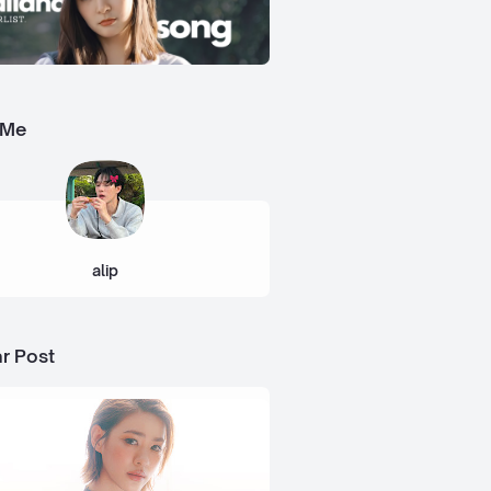
 Me
alip
r Post