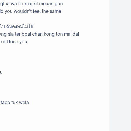
glua wa ter mai kit meuan gan
id you wouldn't feel the same
อไป ฉันคงทนไม่ได้
ong sia ter bpai chan kong ton mai dai
 if I lose you
ru
r taep tuk wela