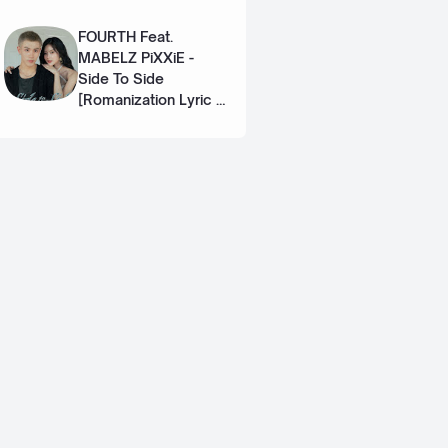
Eng]
FOURTH Feat.
MABELZ PiXXiE -
Side To Side
[Romanization Lyric +
Eng]