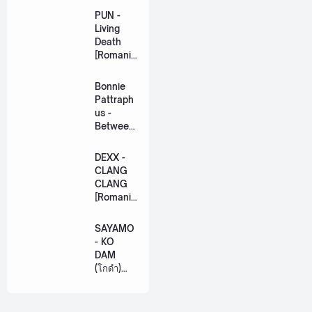
PUN -
Living
Death
[Romaniz
ation
Lyric +
Bonnie
Eng]
Pattraph
us -
Between
Us Ost.
US The
DEXX -
Series
CLANG
[Romaniz
CLANG
ation
[Romaniz
Lyric +
ation
Eng]
Lyric +
SAYAMO
Eng]
- KO
DAM
(โกดำ)
Ost.
Khemjira
The