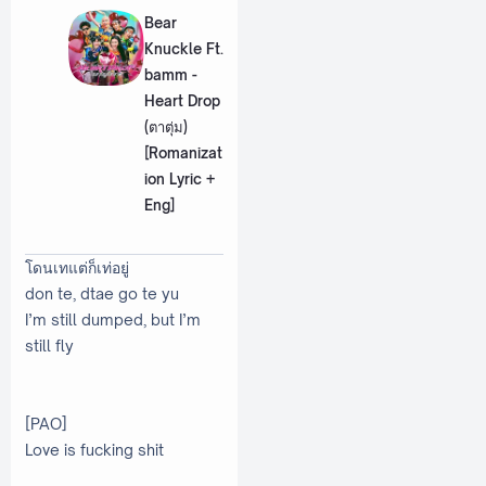
Bear
Knuckle Ft.
bamm -
Heart Drop
(ตาตุ่ม)
[Romanizat
ion Lyric +
Eng]
โดนเทแต่ก็เท่อยู่
don te, dtae go te yu
I’m still dumped, but I’m
still fly
[PAO]
Love is fucking shit