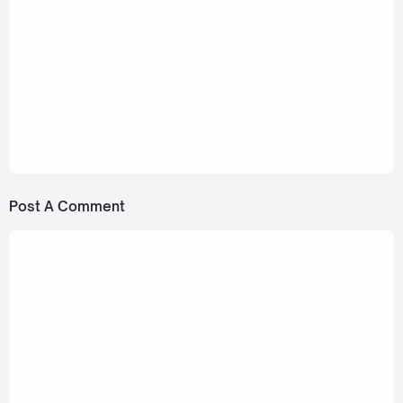
December 25, 2022
PiXXiE, bamm, Proo Thunwa, DIDIxDADA, LIT
Trainees x พัด Vorapat - Made my year (ปีนี้
พิเศษ (เพราะมีคนนี้)) [Romanization Lyric + Eng]
December 21, 2022
bamm - Curse (Japanese ver.) [Romanization
Lyric]
Post A Comment