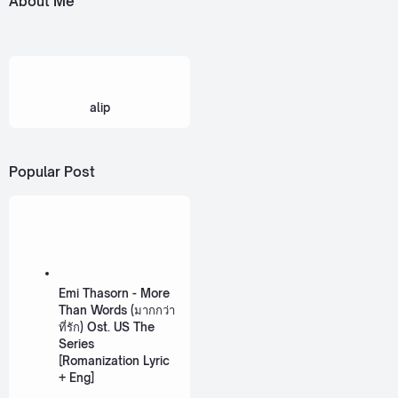
About Me
alip
Popular Post
Emi Thasorn - More
Than Words (มากกว่า
ที่รัก) Ost. US The
Series
[Romanization Lyric
+ Eng]