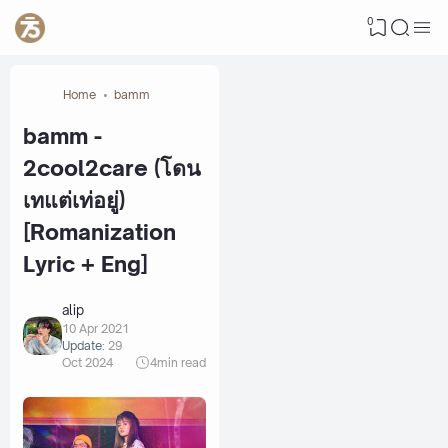
0
Home
bamm
bamm -
2cool2care (โดน
เทแต่เท่อยู่)
[Romanization
Lyric + Eng]
alip
10 Apr 2021
Update:
29
Oct 2024
4
min read