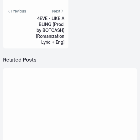
Previous
Next
...
4EVE - LIKE A
BLING (Prod.
by BOTCASH)
[Romanization
Lyric + Eng]
Related Posts
June 3, 2023
Bear Knuckle Ft. bamm - Heart Drop (ตาตุ่ม)
[Romanization Lyric + Eng]
March 3, 2023
bamm - Just Curious (ชอบใส่ใจ) [Romanization
Lyric + Eng]