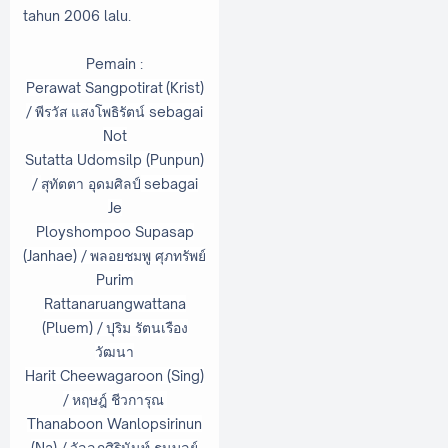
tahun 2006 lalu.
Pemain :
Perawat Sangpotirat (Krist)
/
พีรวัส แสงโพธิรัตน์ sebagai
Not
Sutatta Udomsilp (Punpun)
/
สุทัตตา อุดมศิลป์
sebagai
Je
Ployshompoo Supasap
(Janhae) /
พลอยชมพู ศุภทรัพย์
Purim
Rattanaruangwattana
(Pluem) /
ปุริม รัตนเรือง
วัฒนา
Harit Cheewagaroon (Sing)
/
หฤษฎ์ ชีวการุณ
Thanaboon Wanlopsirinun
(Na) /
วัลลภศิรินันท์ ธนบูลย์