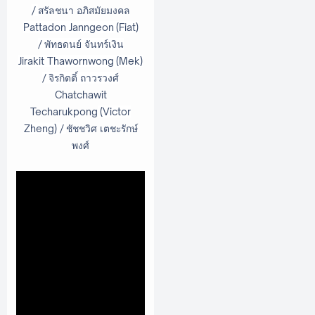
/
สรัลชนา อภิสมัยมงคล
Pattadon Janngeon (Fiat)
/ พัทธดนย์ จันทร์เงิน
Jirakit Thawornwong (Mek)
/ จิรกิตติ์ ถาวรวงศ์
Chatchawit
Techarukpong
(Victor
Zheng) /
ชัชชวิศ เตชะรักษ์
พงศ์