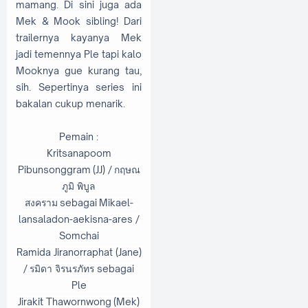
mamang. Di sini juga ada
Mek & Mook sibling! Dari
trailernya kayanya Mek
jadi temennya Ple tapi kalo
Mooknya gue kurang tau,
sih. Sepertinya series ini
bakalan cukup menarik.
Pemain :
Kritsanapoom
Pibunsonggram (JJ) / กฤษณ
ภูมิ พิบูล
สงคราม
sebagai Mikael-
lansaladon-aekisna-ares /
Somchai
Ramida Jiranorraphat (Jane)
/
รมิดา จิรนรภัทร sebagai
Ple
Jirakit Thawornwong (Mek)