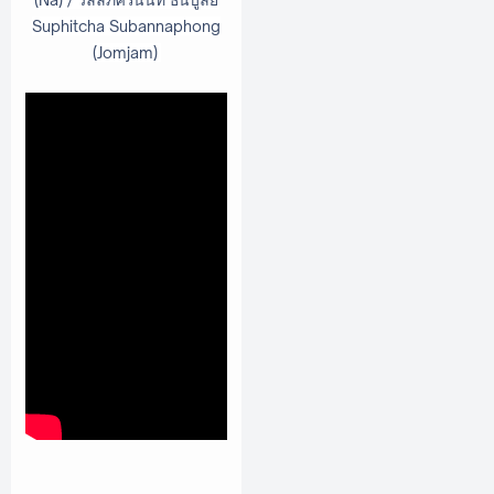
Suphitcha Subannaphong
(Jomjam)