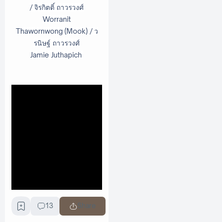
/ จิรกิตติ์ ถาวรวงศ์
Worranit
Thawornwong (Mook) / ว
รนิษฐ์ ถาวรวงศ์
Jamie Juthapich
13
Share