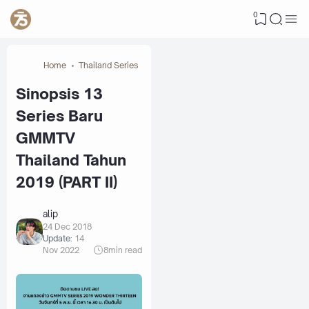
0
Home
Thailand Series
Sinopsis 13
Series Baru
GMMTV
Thailand Tahun
2019 (PART II)
alip
24 Dec 2018
Update:
14
Nov 2022
8
min read