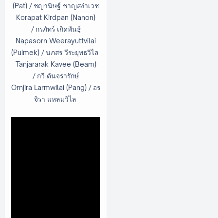
(Pat) /
ชญานิษฐ์ ชาญสง่าเวช
Korapat Kirdpan (Nanon)
/
กรภัทร์ เกิดพันธุ์
Napasorn Weerayuttvilai
(Puimek) /
นภสร วีระยุทธวิไล
Tanjararak Kavee (Beam)
/
กวี ตันจรารักษ์
Ornjira Larmwilai (Pang) /
อร
จิรา แหลมวิไล