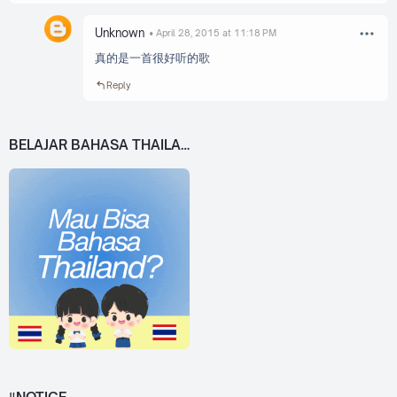
Unknown
April 28, 2015 at 11:18 PM
真的是一首很好听的歌
Reply
BELAJAR BAHASA THAILAND DARI 0!