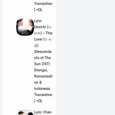
Translation
] +DL
Lyric
Davichi (다
비치) – This
Love (이 사
랑)
(Descenda
nts of The
Sun OST)
[Hangul,
Romanizati
on &
Indonesia
Translation
] +DL
Lyric Chen