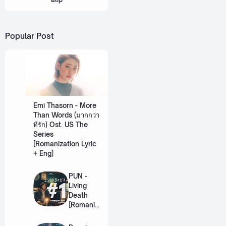
Popular Post
Emi Thasorn - More
Than Words (มากกว่า
ที่รัก) Ost. US The
Series
[Romanization Lyric
+ Eng]
PUN -
Living
Death
[Romaniz
ation
Lyric +