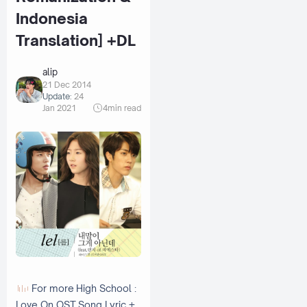
Indonesia
Translation] +DL
alip
21 Dec 2014
Update:
24
Jan 2021
4
min read
For more
High School :
Love On OST
Song Lyric +