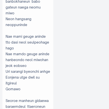
banbokhaneun babo
gateun naega neomu
miwo
Neon hangsang
neoppuninde
Nae mami geuge aninde
tto dasi neol seulpeohage
hago
Nae mamdo geuge aninde
hanbeondo neol miwohan
jeok eobseo
Uri sarangi byeonchi anhge
Eonjena utge dwil su
itgireul
Gomawo
Seoroe manheun gidaewa
baraemdeul ttaeroneun