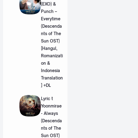
(EXO) &
Punch –
Everytime
(Descenda
nts of The
Sun OST)
[Hangul,
Romanizati
on &
Indonesia
Translation
] +DL
Lyric t
Yoonmirae
- Always
(Descenda
nts of The
Sun OST)