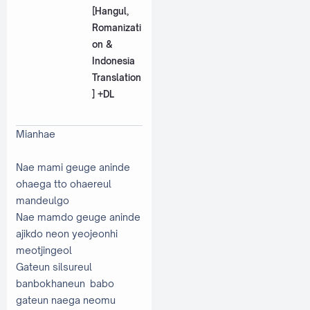
[Hangul,
Romanizati
on &
Indonesia
Translation
] +DL
Mianhae
Nae mami geuge aninde
ohaega tto ohaereul
mandeulgo
Nae mamdo geuge aninde
ajikdo neon yeojeonhi
meotjingeol
Gateun silsureul
banbokhaneun babo
gateun naega neomu