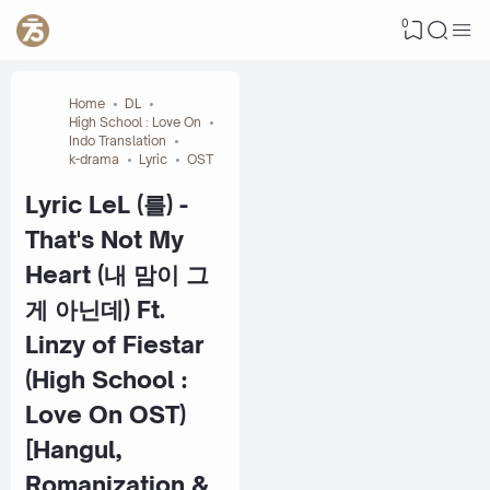
0
Home
DL
High School : Love On
Indo Translation
k-drama
Lyric
OST
Lyric LeL (를) -
That's Not My
Heart (내 맘이 그
게 아닌데) Ft.
Linzy of Fiestar
(High School :
Love On OST)
[Hangul,
Romanization &