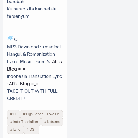
berubah
Ku harap kita kan selalu
tersenyum
Cr :
MP3 Download : kmusicdl
Hangul & Romanization
Lyric : Music Daum &
Alif's
Blog =_=
Indonesia Translation Lyric
:
Alif's Blog =_=
TAKE IT OUT WITH FULL
CREDIT!!
DL
High School : Love On
Indo Translation
k-drama
Lyric
OST