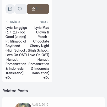
1
Share
Previous
Next
Lyric Junggigo
Lyric Mad
(정기고) - Too
Clown &
Good (아까워)
Yozoh -
Ft. Minwoo of
Chocolate
Boyfriend
Cherry Night
(High School :
(High School :
Love On OST)
Love On OST)
[Hangul,
[Hangul,
Romanization
Romanization
& Indonesia
& Indonesia
Translation]
Translation]
+DL
+DL
Related Posts
April 8, 2016