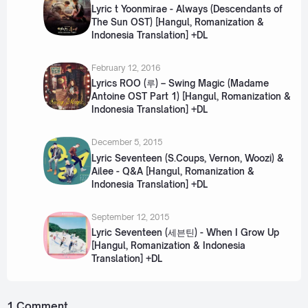
Lyric t Yoonmirae - Always (Descendants of
The Sun OST) [Hangul, Romanization &
Indonesia Translation] +DL
February 12, 2016
Lyrics ROO (루) – Swing Magic (Madame
Antoine OST Part 1) [Hangul, Romanization &
Indonesia Translation] +DL
December 5, 2015
Lyric Seventeen (S.Coups, Vernon, Woozi) &
Ailee - Q&A [Hangul, Romanization &
Indonesia Translation] +DL
September 12, 2015
Lyric Seventeen (세븐틴) - When I Grow Up
[Hangul, Romanization & Indonesia
Translation] +DL
1 Comment