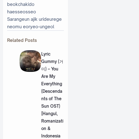
beokchakido
haesseosseo
Sarangeun ajik urideurege
neomu eoryeo-ungeol
Related Posts
Lyric
Gummy (거
미) – You
Are My
Everything
(Descenda
nts of The
Sun OST)
[Hangul,
Romanizati
on &
Indonesia