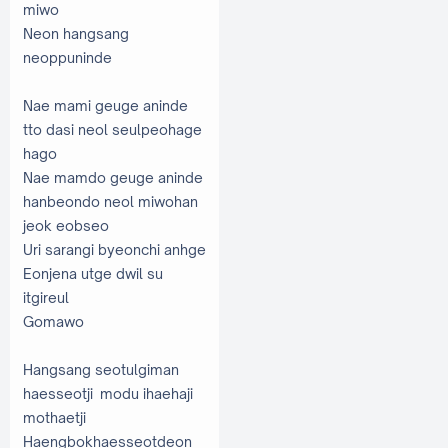
miwo
Neon hangsang
neoppuninde
Nae mami geuge aninde
tto dasi neol seulpeohage
hago
Nae mamdo geuge aninde
hanbeondo neol miwohan
jeok eobseo
Uri sarangi byeonchi anhge
Eonjena utge dwil su
itgireul
Gomawo
Hangsang seotulgiman
haesseotji modu ihaehaji
mothaetji
Haengbokhaesseotdeon