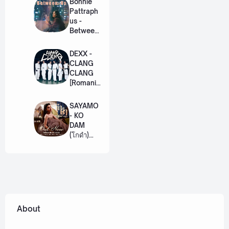
Bonnie
Eng]
Pattraph
us -
Between
Us Ost.
US The
DEXX -
Series
CLANG
[Romaniz
CLANG
ation
[Romaniz
Lyric +
ation
Eng]
Lyric +
SAYAMO
Eng]
- KO
DAM
(โกดำ)
Ost.
Khemjira
The
Series
[Romaniz
ation
Lyric +
About
Eng]