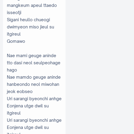
mangkeum apeul ttaedo
isseotji
Sigani heullo chueogi
dwimyeon miso jieul su
itgireul
Gomawo
Nae mami geuge aninde
tto dasi neol seulpeohage
hago
Nae mamdo geuge aninde
hanbeondo neol miwohan
jeok eobseo
Uri sarangi byeonchi anhge
Eonjena utge dwil su
itgireul
Uri sarangi byeonchi anhge
Eonjena utge dwil su