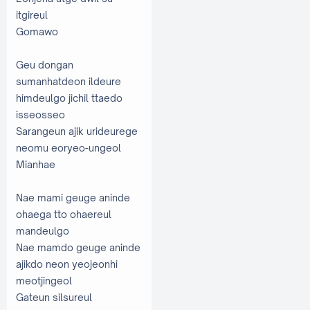
itgireul
Gomawo
Geu dongan
sumanhatdeon ildeure
himdeulgo jichil ttaedo
isseosseo
Sarangeun ajik urideurege
neomu eoryeo-ungeol
Mianhae
Nae mami geuge aninde
ohaega tto ohaereul
mandeulgo
Nae mamdo geuge aninde
ajikdo neon yeojeonhi
meotjingeol
Gateun silsureul