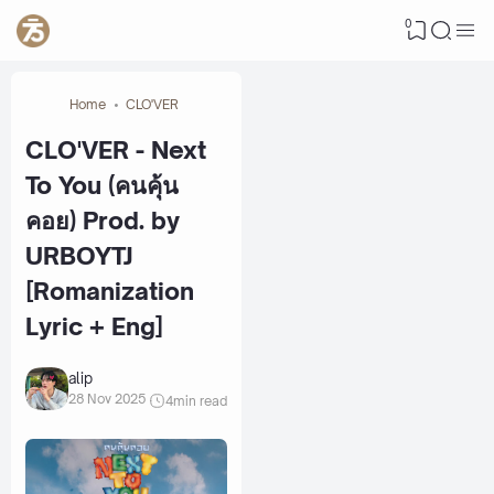
0
Home
CLO'VER
CLO'VER - Next
To You (คนคุ้น
คอย) Prod. by
URBOYTJ
[Romanization
Lyric + Eng]
alip
28 Nov 2025
4
min read