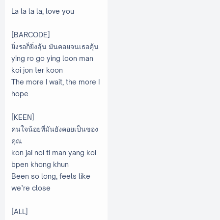
La la la la, love you
[BARCODE]
ยิ่งรอก็ยิ่งลุ้น มันคอยจนเธอคุ้น
ying ro go ying loon man
koi jon ter koon
The more I wait, the more I
hope
[KEEN]
คนใจน้อยที่มันยังคอยเป็นของ
คุณ
kon jai noi ti man yang koi
bpen khong khun
Been so long, feels like
we’re close
[ALL]