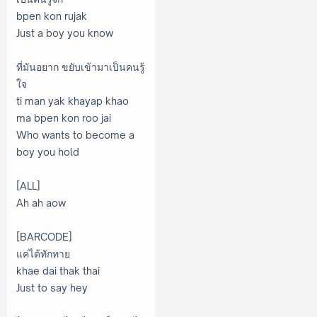
bpen kon rujak
Just a boy you know
ที่มันอยาก ขยับเข้ามาเป็นคนรู้
ใจ
ti man yak khayap khao
ma bpen kon roo jai
Who wants to become a
boy you hold
[ALL]
Ah ah aow
[BARCODE]
แค่ได้ทักทาย
khae dai thak thai
Just to say hey