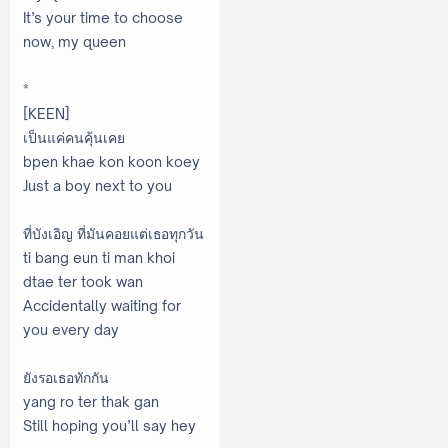
It’s your time to choose
now, my queen
*
[KEEN]
เป็นแค่คนคุ้นเคย
bpen khae kon koon koey
Just a boy next to you
ที่บังเอิญ ที่มันคอยแต่เธอทุกวัน
ti bang eun ti man khoi
dtae ter took wan
Accidentally waiting for
you every day
ยังรอเธอทักกัน
yang ro ter thak gan
Still hoping you’ll say hey