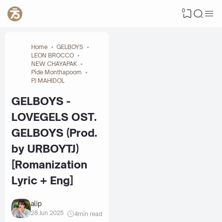
0
Home
GELBOYS
LEON BROCCO
NEW CHAYAPAK
Pide Monthapoom
PJ MAHIDOL
GELBOYS -
LOVEGELS OST.
GELBOYS (Prod.
by URBOYTJ)
[Romanization
Lyric + Eng]
alip
28 Jun 2025
4
min read