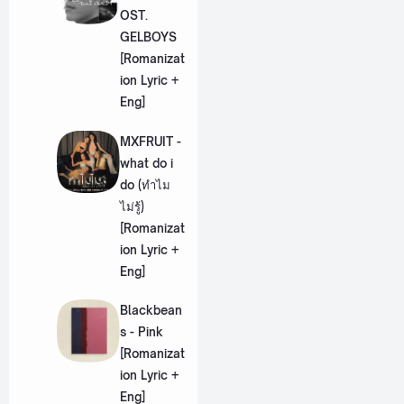
OST.
GELBOYS
[Romanizat
ion Lyric +
Eng]
MXFRUIT -
what do i
do (ทำไม
ไม่รู้)
[Romanizat
ion Lyric +
Eng]
Blackbean
s - Pink
[Romanizat
ion Lyric +
Eng]