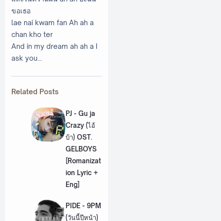
ขอเธอ
lae nai kwam fan Ah ah a
chan kho ter
And in my dream ah ah a I
ask you...
Related Posts
PJ - Gu ja
Crazy (ไอ้
บ้า) OST.
GELBOYS
[Romanizat
ion Lyric +
Eng]
PIDE - 9PM
(วันนี้ปีหน้า)