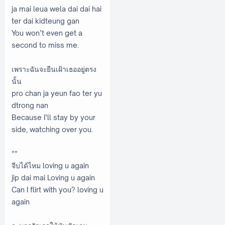
ja mai leua wela dai dai hai
ter dai kidteung gan
You won’t even get a
second to miss me.
เพราะฉันจะยืนเฝ้าเธออยู่ตรง
นั้น
pro chan ja yeun fao ter yu
dtrong nan
Because I’ll stay by your
side, watching over you.
**
จีบได้ไหม loving u again
jip dai mai Loving u again
Can I flirt with you? loving u
again