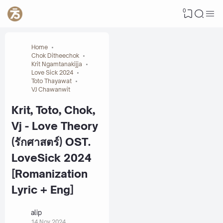
0
Home
Chok Ditheechok
Krit Ngamtanakijja
Love Sick 2024
Toto Thayawat
VJ Chawanwit
Krit, Toto, Chok,
Vj - Love Theory
(รักศาสตร์) OST.
LoveSick 2024
[Romanization
Lyric + Eng]
alip
14 Nov 2024