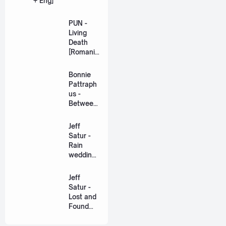
+ Eng]
PUN -
Living
Death
[Romaniz
ation
Lyric +
Bonnie
Eng]
Pattraph
us -
Between
Us Ost.
US The
Jeff
Series
Satur -
[Romaniz
Rain
ation
wedding
Lyric +
(เหมือน
Eng]
วิวาห์)
Jeff
Ost. The
Satur -
Paradise
Lost and
of Thorns
Found
[Romaniz
(ฉันก่อน
ation
เจอเธอ)