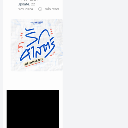
Update:
22
Nov 2024
...
min read