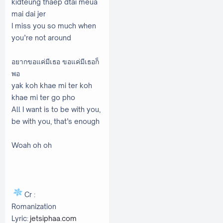
kidteung thaep dtai meua
mai dai jer
I miss you so much when
you’re not around
อยากขอแค่มีเธอ ขอแค่มีเธอก็
พอ
yak koh khae mi ter koh
khae mi ter go pho
All I want is to be with you,
be with you, that’s enough
Woah oh oh
Cr :
Romanization
Lyric:
jetsiphaa.com