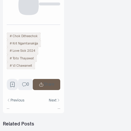
Chok Ditheechok
Krit Ngamtanakijja
Love Sick 2024
Toto Thayawat
VJ Chawanwit
0
Share
Previous
Next
...
...
Related Posts