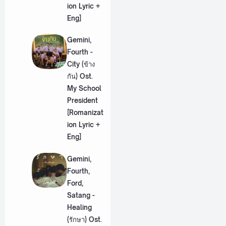
ion Lyric +
Eng]
Gemini,
Fourth -
City (ข้าง
กัน) Ost.
My School
President
[Romanizat
ion Lyric +
Eng]
Gemini,
Fourth,
Ford,
Satang -
Healing
(รักษา) Ost.