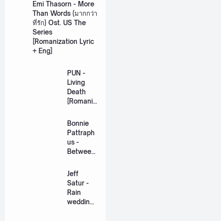
Emi Thasorn - More
Than Words (มากกว่า
ที่รัก) Ost. US The
Series
[Romanization Lyric
+ Eng]
PUN -
Living
Death
[Romaniz
ation
Lyric +
Bonnie
Eng]
Pattraph
us -
Between
Us Ost.
US The
Jeff
Series
Satur -
[Romaniz
Rain
ation
wedding
Lyric +
(เหมือน
Eng]
วิวาห์)