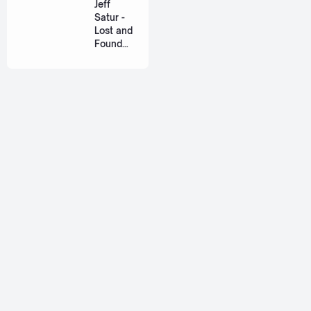
Jeff
Ost. The
Satur -
Paradise
Lost and
of Thorns
Found
[Romaniz
(ฉันก่อน
ation
เจอเธอ)
Lyric +
[Romaniz
Eng]
ation
Lyric +
Eng]
About
Jetsiphaa is a personal blog that ran by me, myself, Alif. I
love to share about thai songs, reviews, and some tutorials.