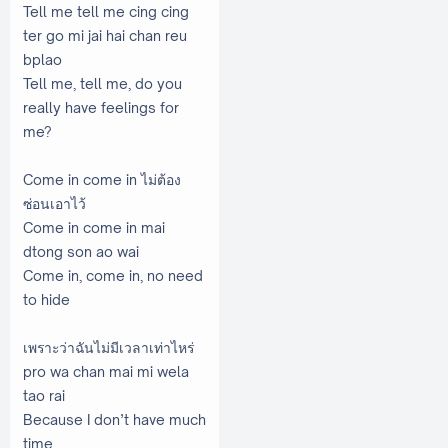
Tell me tell me cing cing
ter go mi jai hai chan reu
bplao
Tell me, tell me, do you
really have feelings for
me?
Come in come in ไม่ต้อง
ซ่อนเอาไว้
Come in come in mai
dtong son ao wai
Come in, come in, no need
to hide
เพราะว่าฉันไม่มีเวลาเท่าไหร่
pro wa chan mai mi wela
tao rai
Because I don’t have much
time