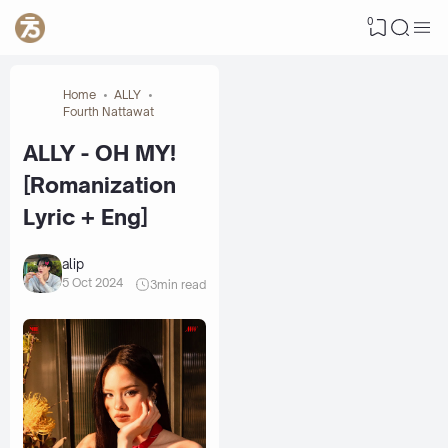
0
Home
ALLY
Fourth Nattawat
ALLY - OH MY!
[Romanization
Lyric + Eng]
alip
5 Oct 2024
3
min read