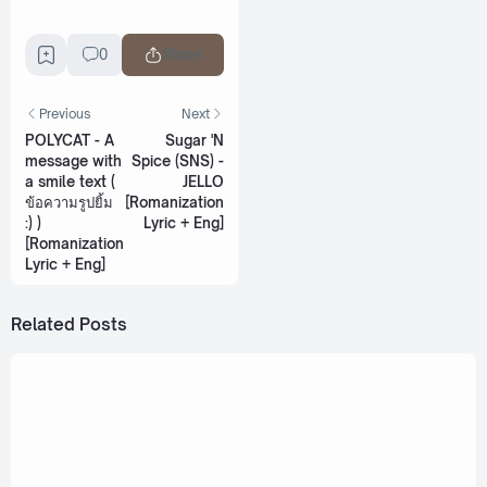
0
Share
Previous
Next
POLYCAT - A
Sugar 'N
message with
Spice (SNS) -
a smile text (
JELLO
ข้อความรูปยิ้ม
[Romanization
:) )
Lyric + Eng]
[Romanization
Lyric + Eng]
Related Posts
February 18, 2023
Gemini, Fourth, Ford, Satang - Healing (รักษา)
Ost. My School President [Romanization Lyric
+ Eng]