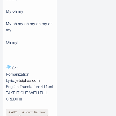
My oh my
My oh my oh my oh my oh
my
Oh my!
Cr :
Romanization
Lyric:
jetsiphaa.com
English Translation: 411ent
TAKE IT OUT WITH FULL
CREDIT!!!
ALLY
Fourth Nattawat