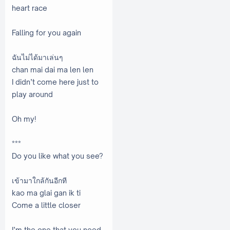
heart race
Falling for you again
ฉันไม่ได้มาเล่นๆ
chan mai dai ma len len
I didn’t come here just to
play around
Oh my!
***
Do you like what you see?
เข้ามาใกล้กันอีกที
kao ma glai gan ik ti
Come a little closer
I’m the one that you need