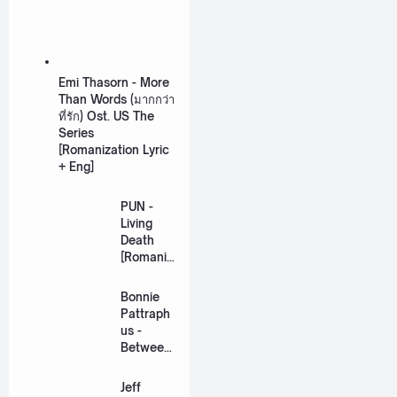
Emi Thasorn - More
Than Words (มากกว่า
ที่รัก) Ost. US The
Series
[Romanization Lyric
+ Eng]
PUN -
Living
Death
[Romaniz
ation
Lyric +
Bonnie
Eng]
Pattraph
us -
Between
Us Ost.
US The
Jeff