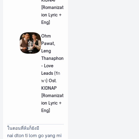
KIDNAP
[Romanizat
ion Lyric +
Eng]
Ohm
Pawat,
Leng
Thanaphon
- Love
Leads (รัก
พา) Ost.
KIDNAP
[Romanizat
ion Lyric +
Eng]
ในตอนที่ล้มก็ยังมี
nai dton ti lom go yang mi