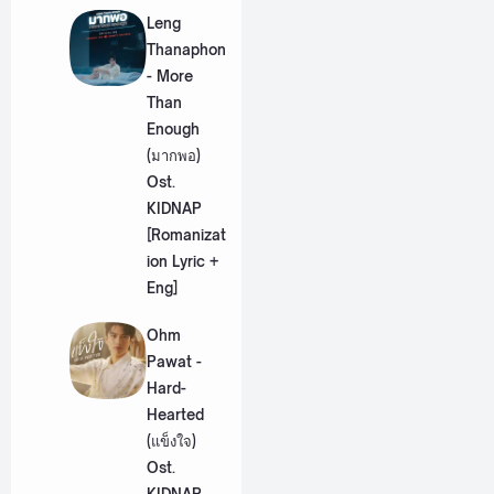
Leng
Thanaphon
- More
Than
Enough
(มากพอ)
Ost.
KIDNAP
[Romanizat
ion Lyric +
Eng]
Ohm
Pawat -
Hard-
Hearted
(แข็งใจ)
Ost.