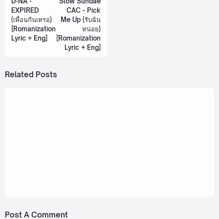
D-NA -
Slow Sundae
EXPIRED
CAC - Pick
(เพื่อนกันเหรอ)
Me Up (รับฉัน
[Romanization
หน่อย)
Lyric + Eng]
[Romanization
Lyric + Eng]
Related Posts
September 30, 2024
Ohm Pawat, Leng Thanaphon - Love Leads
(รักพา) Ost. KIDNAP [Romanization Lyric +
Eng]
December 28, 2024
Tui Chayatorn - Destined (ไม่ใช่บังเอิญ) Ost.
ThamePo Series [Romanization Lyric + Eng]
Post A Comment