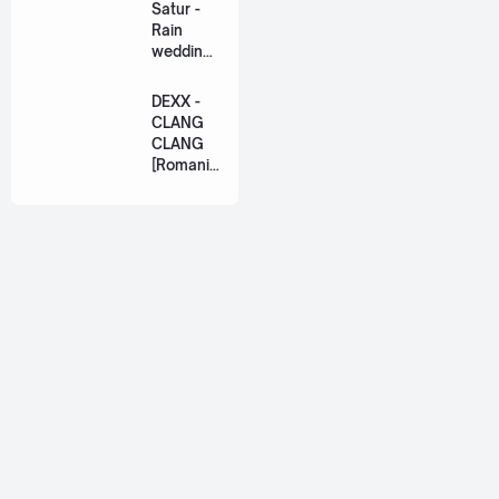
Series
Satur -
[Romaniz
Rain
ation
wedding
Lyric +
(เหมือน
Eng]
วิวาห์)
DEXX -
Ost. The
CLANG
Paradise
CLANG
of Thorns
[Romaniz
[Romaniz
ation
ation
Lyric +
Lyric +
Eng]
Eng]
About