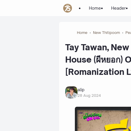
Home
Header
Home
New Thitipoom
Pe
Tay Tawan, New 
House (ผีหยอก) 
[Romanization L
alip
28 Aug 2024