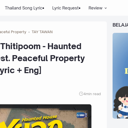
Thailand Song Lyric
Lyric Request
Review
BELAJ
aceful Property
TAY TAWAN
Thitipoom - Haunted
Ost. Peaceful Property
yric + Eng]
4
min read