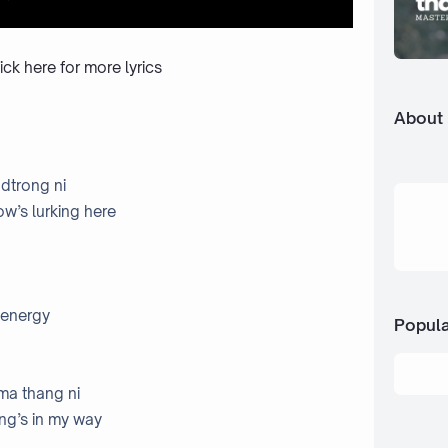
ick here
for more lyrics
About
 dtrong ni
w’s lurking here
 energy
Popula
ma thang ni
ing’s in my way