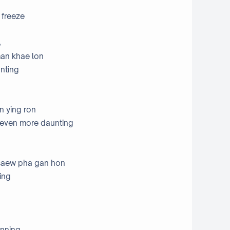
 freeze
น
man khae lon
unting
n ying ron
 even more daunting
saew pha gan hon
ing
unning