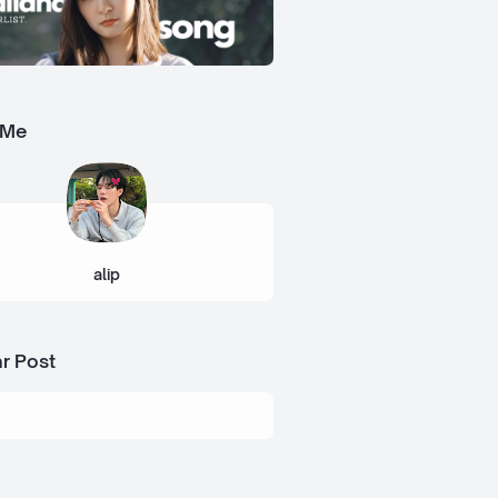
 Me
alip
r Post