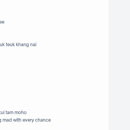
lee
uk teuk khang nai
kui tam moho
ing mad with every chance