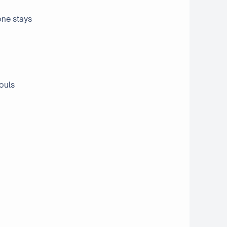
one stays
ouls