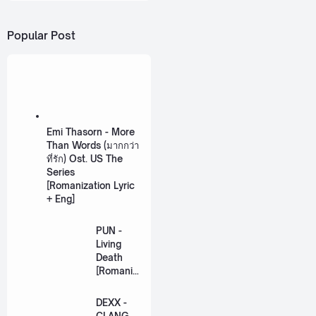
Popular Post
Emi Thasorn - More
Than Words (มากกว่า
ที่รัก) Ost. US The
Series
[Romanization Lyric
+ Eng]
PUN -
Living
Death
[Romaniz
ation
Lyric +
DEXX -
Eng]