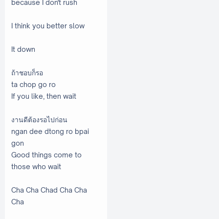
because I don't rush
I think you better slow
It down
ถ้าชอบก็รอ
ta chop go ro
If you like, then wait
งานดีต้องรอไปก่อน
ngan dee dtong ro bpai
gon
Good things come to
those who wait
Cha Cha Chad Cha Cha
Cha