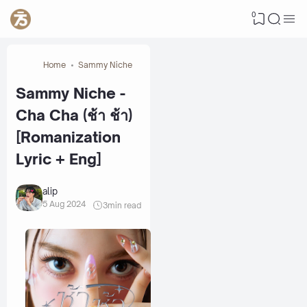
0
Home
Sammy Niche
Sammy Niche -
Cha Cha (ช้า ช้า)
[Romanization
Lyric + Eng]
alip
5 Aug 2024
3
min read