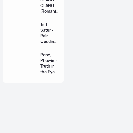
CLANG
CLANG
[Romaniz
ation
Lyric +
Jeff
Eng]
Satur -
Rain
wedding
(เหมือน
วิวาห์)
Pond,
Ost. The
Phuwin -
Paradise
Truth in
of Thorns
the Eyes
[Romaniz
(แค่ในวัน
ation
นั้น) Ost.
Lyric +
We Are
Eng]
[Romaniz
ation
Lyric +
Eng]
About