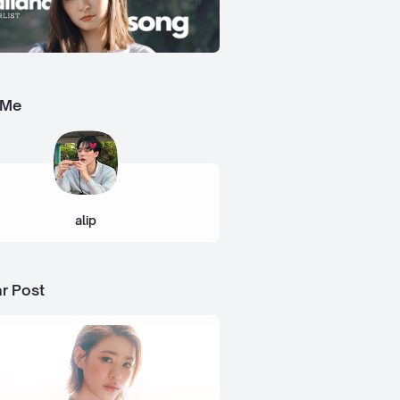
 Me
alip
r Post