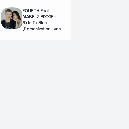
Eng]
FOURTH Feat.
MABELZ PiXXiE -
Side To Side
[Romanization Lyric +
Eng]