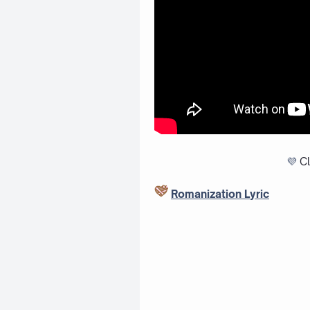
💜
Cl
Romanization Lyric