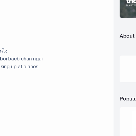
About
ันไง
 boi baeb chan ngai
king up at planes.
Popula