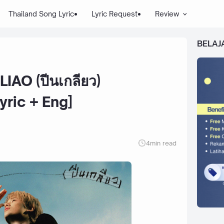
Thailand Song Lyric
Lyric Request
Review
BELAJ
IAO (ปีนเกลียว)
yric + Eng]
4
min read