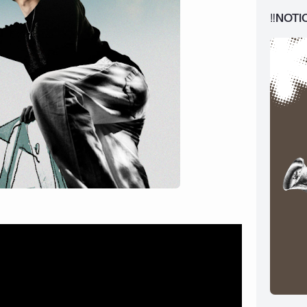
‼️NOTI