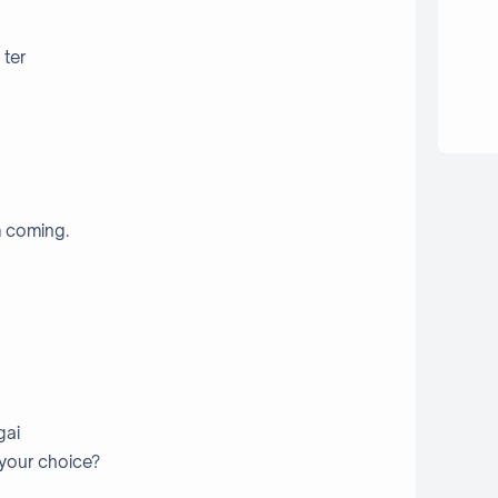
 ter
m coming.
gai
 your choice?