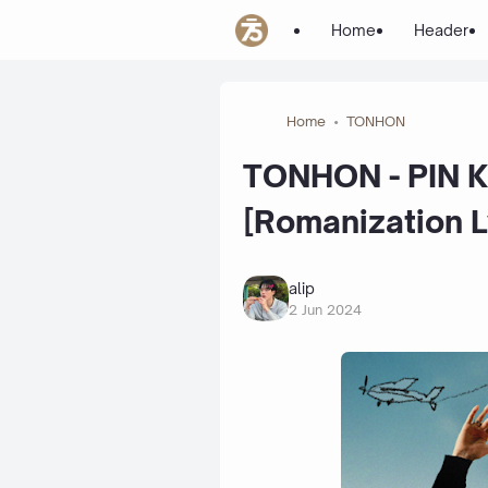
Home
Header
Home
TONHON
TONHON - PIN KL
[Romanization L
alip
2 Jun 2024