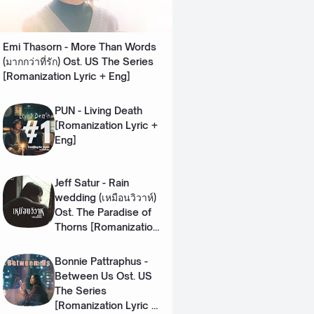
Emi Thasorn - More Than Words
(มากกว่าที่รัก) Ost. US The Series
[Romanization Lyric + Eng]
PUN - Living Death
[Romanization Lyric +
Eng]
Jeff Satur - Rain
wedding (เหมือนวิวาห์)
Ost. The Paradise of
Thorns [Romanization
Lyric + Eng]
Bonnie Pattraphus -
Between Us Ost. US
The Series
[Romanization Lyric +