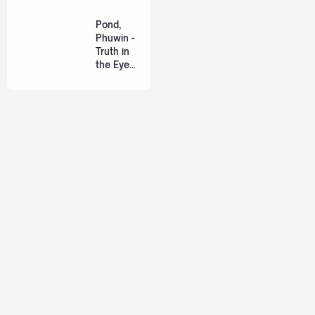
(เหมือน
วิวาห์)
Pond,
Ost. The
Phuwin -
Paradise
Truth in
of Thorns
the Eyes
[Romaniz
(แค่ในวัน
ation
นั้น) Ost.
Lyric +
We Are
Eng]
[Romaniz
ation
Lyric +
Eng]
About
Jetsiphaa is a personal blog that ran by me, myself, Alif. I
love to share about thai songs, reviews, and some tutorials.