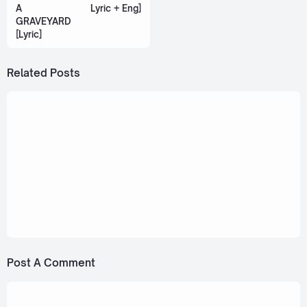
A
Lyric + Eng]
GRAVEYARD
[Lyric]
Related Posts
April 28, 2024
TIGGER - Passerby (อยากชวนเธอมาสนิท)
[Romanization Lyric + Eng]
December 14, 2023
TIGGER - Stand By [Romanization Lyric +
Eng]
Post A Comment