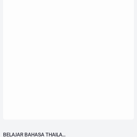
BELAJAR BAHASA THAILAND DARI 0!