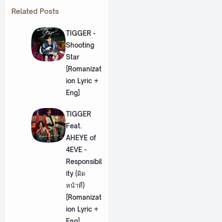
Related Posts
TIGGER -
Shooting
Star
[Romanizat
ion Lyric +
Eng]
TIGGER
Feat.
AHEYE of
4EVE -
Responsibil
ity (ผิด
หน้าที่)
[Romanizat
ion Lyric +
Eng]