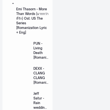
Emi Thasorn - More
Than Words (มากกว่า
ที่รัก) Ost. US The
Series
[Romanization Lyric
+ Eng]
PUN -
Living
Death
[Romaniz
ation
Lyric +
DEXX -
Eng]
CLANG
CLANG
[Romaniz
ation
Lyric +
Jeff
Eng]
Satur -
Rain
wedding