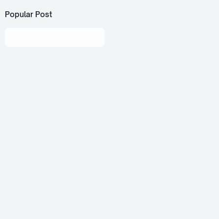
Popular Post
About
Jetsiphaa is a personal blog that ran by me, myself, Alif. I
love to share about thai songs, reviews, and some tutorials.