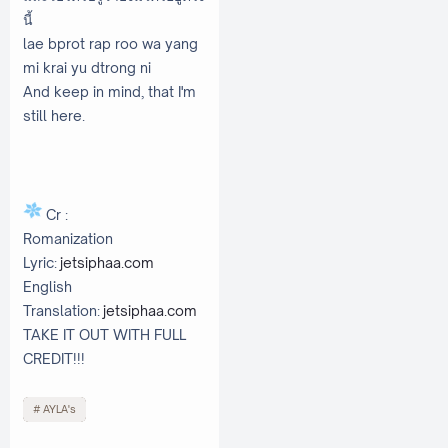
นี้
lae bprot rap roo wa yang
mi krai yu dtrong ni
And keep in mind, that I'm
still here.
Cr :
Romanization
Lyric:
jetsiphaa.com
English
Translation:
jetsiphaa.com
TAKE IT OUT WITH FULL
CREDIT!!!
AYLA's