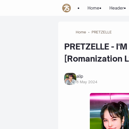
Home
Header
Home
PRETZELLE
PRETZELLE - I'M 
[Romanization L
alip
8 May 2024