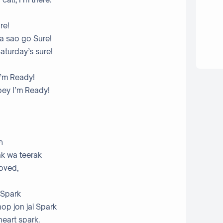
ure!
ja sao go Sure!
aturday’s sure!
 I’m Ready!
loey I’m Ready!
ก
iak wa teerak
loved,
 Spark
hop jon jai Spark
heart spark.