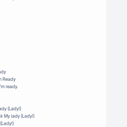
ady
'm Ready
I’m ready.
lady (Lady!)
iak My lady (Lady!)
 (Lady!)