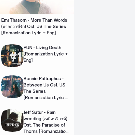
Emi Thasorn - More Than Words
(มากกว่าที่รัก) Ost. US The Series
[Romanization Lyric + Eng]
PUN - Living Death
[Romanization Lyric +
Eng]
Bonnie Pattraphus -
Between Us Ost. US
The Series
[Romanization Lyric +
Eng]
Jeff Satur - Rain
wedding (เหมือนวิวาห์)
Ost. The Paradise of
Thorns [Romanization