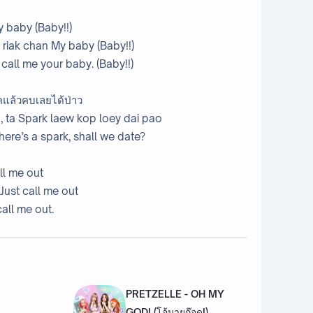
My baby (Baby!!)
g riak chan My baby (Baby!!)
u call me your baby. (Baby!!)
์คแล้วคบเลยได้ป่าว
o, ta Spark laew kop loey dai pao
 there’s a spark, shall we date?
all me out
ust call me out
all me out.
PRETZELLE - OH MY
GOD! (โอ้มายก๊อด!)