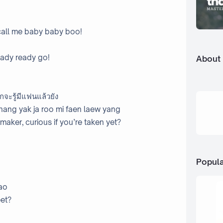
 call me baby baby boo!
eady ready go!
About
ากจะรู้มีแฟนแล้วยัง
chang yak ja roo mi faen laew yang
maker, curious if you’re taken yet?
Popula
pao
eet?