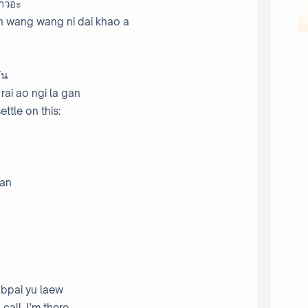
่าวอะ
n wang wang ni dai khao a
ัน
rai ao ngi la gan
ettle on this:
kan
 bpai yu laew
all, I’m there.