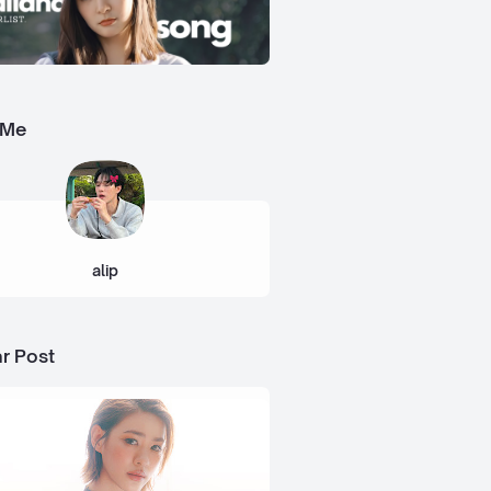
 Me
alip
r Post