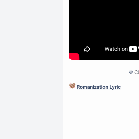
💜
Cl
Romanization Lyric