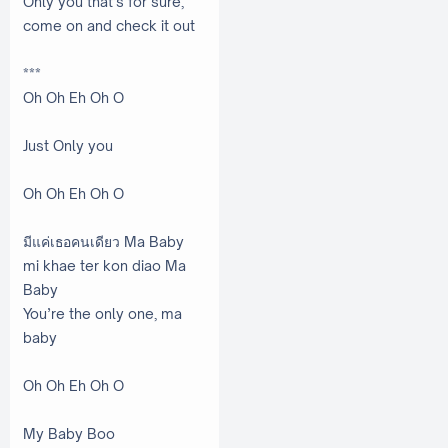
Only you that’s for sure,
come on and check it out
***
Oh Oh Eh Oh O
Just Only you
Oh Oh Eh Oh O
มีแค่เธอคนเดียว Ma Baby
mi khae ter kon diao Ma
Baby
You’re the only one, ma
baby
Oh Oh Eh Oh O
My Baby Boo