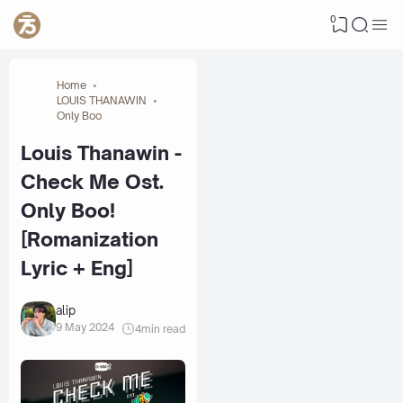
0
Home
LOUIS THANAWIN
Only Boo
Louis Thanawin -
Check Me Ost.
Only Boo!
[Romanization
Lyric + Eng]
alip
9 May 2024
4
min read