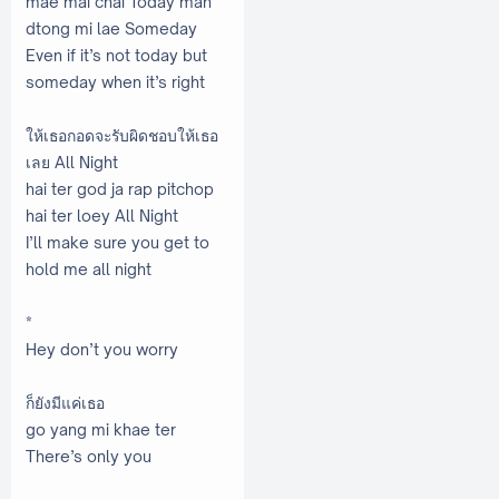
mae mai chai Today man
dtong mi lae Someday
Even if it’s not today but
someday when it’s right
ให้เธอกอดจะรับผิดชอบให้เธอ
เลย All Night
hai ter god ja rap pitchop
hai ter loey All Night
I’ll make sure you get to
hold me all night
*
Hey don’t you worry
ก็ยังมีแค่เธอ
go yang mi khae ter
There’s only you