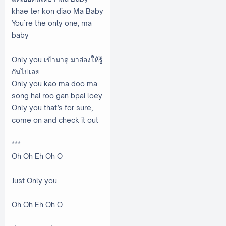
khae ter kon diao Ma Baby
You’re the only one, ma
baby
Only you เข้ามาดู มาส่องให้รู้
กันไปเลย
Only you kao ma doo ma
song hai roo gan bpai loey
Only you that’s for sure,
come on and check it out
***
Oh Oh Eh Oh O
Just Only you
Oh Oh Eh Oh O