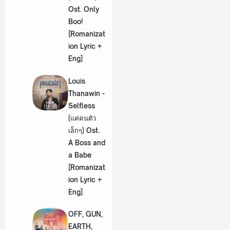
Ost. Only
Boo!
[Romanizat
ion Lyric +
Eng]
Louis
Thanawin -
Selfless
(แค่คนตัว
เล็กๆ) Ost.
A Boss and
a Babe
[Romanizat
ion Lyric +
Eng]
OFF, GUN,
EARTH,