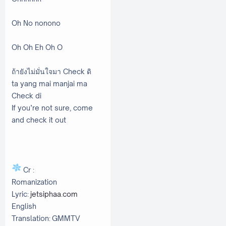
Oh No nonono
Oh Oh Eh Oh O
ถ้ายังไม่มั่นใจมา Check ดิ
ta yang mai manjai ma
Check di
If you’re not sure, come
and check it out
Cr :
Romanization
Lyric:
jetsiphaa.com
English
Translation: GMMTV