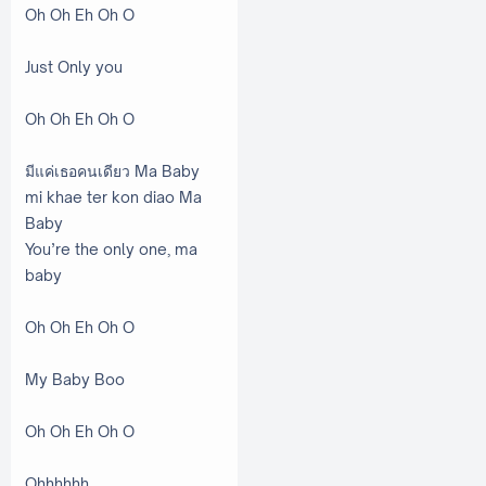
Oh Oh Eh Oh O
Just Only you
Oh Oh Eh Oh O
มีแค่เธอคนเดียว Ma Baby
mi khae ter kon diao Ma
Baby
You’re the only one, ma
baby
Oh Oh Eh Oh O
My Baby Boo
Oh Oh Eh Oh O
Ohhhhhh