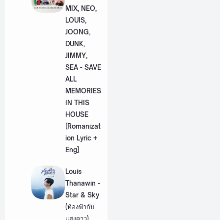
MIX, NEO,
LOUIS,
JOONG,
DUNK,
JIMMY,
SEA - SAVE
ALL
MEMORIES
IN THIS
HOUSE
[Romanizat
ion Lyric +
Eng]
Louis
Thanawin -
Star & Sky
(ท้องฟ้ากับ
แสงดาว)