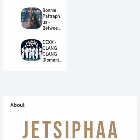
(เหมือน
วิวาห์)
Bonnie
Ost. The
Pattraph
Paradise
us -
of Thorns
Between
[Romaniz
Us Ost.
ation
US The
DEXX -
Lyric +
Series
CLANG
Eng]
[Romaniz
CLANG
ation
[Romaniz
Lyric +
ation
Eng]
Lyric +
Eng]
About