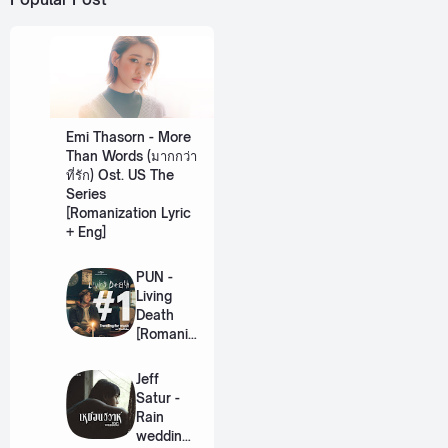
Emi Thasorn - More
Than Words (มากกว่า
ที่รัก) Ost. US The
Series
[Romanization Lyric
+ Eng]
PUN -
Living
Death
[Romaniz
ation
Lyric +
Jeff
Eng]
Satur -
Rain
wedding