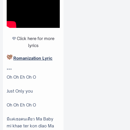
💜
Click here
for more
lyrics
Romanization Lyric
***
Oh Oh Eh Oh O
Just Only you
Oh Oh Eh Oh O
มีแค่เธอคนเดียว Ma Baby
mi khae ter kon diao Ma