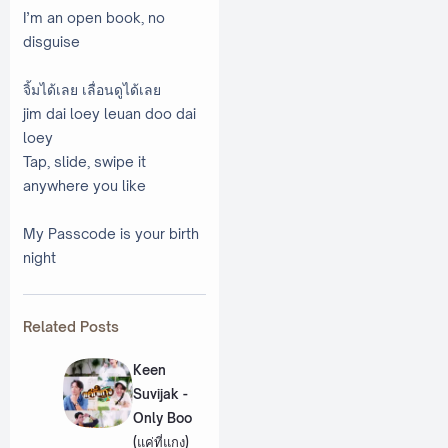
I’m an open book, no
disguise
จิ้มได้เลย เลื่อนดูได้เลย
jim dai loey leuan doo dai
loey
Tap, slide, swipe it
anywhere you like
My Passcode is your birth
night
Related Posts
Keen
Suvijak -
Only Boo
(แค่ที่แกง)