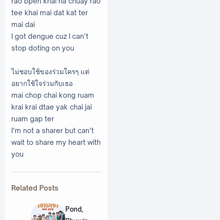
rao bpen khai na chuay rao
tee khai mai dat kat ter
mai dai
I got dengue cuz I can’t
stop doting on you
ไม่ชอบใช้ของร่วมใครๆ แต่
อยากใช้ใจร่วมกับเธอ
mai chop chai kong ruam
krai krai dtae yak chai jai
ruam gap ter
I’m not a sharer but can’t
wait to share my heart with
you
Related Posts
Pond,