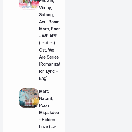
Phuwin,
Winny,
Satang,
Aou, Boom,
Marc, Poon
- WE ARE
(เรามีเรา)
Ost. We
Are Series
[Romanizat
ion Lyric +
Eng]
Marc
Natarit,
Poon
Mitpakdee
- Hidden
Love (แอบ