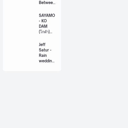
Between
Us Ost.
US The
SAYAMO
Series
- KO
[Romaniz
DAM
ation
(โกดำ)
Lyric +
Ost.
Eng]
Khemjira
Jeff
The
Satur -
Series
Rain
[Romaniz
wedding
ation
(เหมือน
Lyric +
วิวาห์)
Eng]
Ost. The
Paradise
of Thorns
[Romaniz
ation
Lyric +
Eng]
About