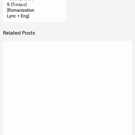
S (กี่เหตุผล)
[Romanization
Lyric + Eng]
Related Posts
April 4, 2024
Pond, Phuwin, Winny, Satang, Aou, Boom,
Marc, Poon - WE ARE (เรามีเรา) Ost. We Are
Series [Romanization Lyric + Eng]
June 23, 2024
Marc Natarit, Poon Mitpakdee - Hidden Love
(แอบเพื่อน) Ost. We Are [Romanization Lyric +
Eng]
May 9, 2024
Pond, Phuwin - Truth in the Eyes (แค่ในวันนั้น)
Ost. We Are [Romanization Lyric + Eng]