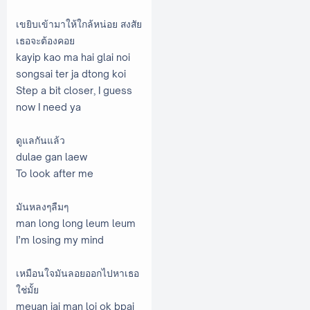
เขยิบเข้ามาให้ใกล้หน่อย สงสัย
เธอจะต้องคอย
kayip kao ma hai glai noi
songsai ter ja dtong koi
Step a bit closer, I guess
now I need ya
ดูแลกันแล้ว
dulae gan laew
To look after me
มันหลงๆลืมๆ
man long long leum leum
I’m losing my mind
เหมือนใจมันลอยออกไปหาเธอ
ใช่มั้ย
meuan jai man loi ok bpai