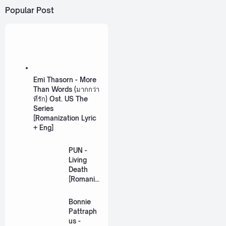
Popular Post
Emi Thasorn - More
Than Words (มากกว่า
ที่รัก) Ost. US The
Series
[Romanization Lyric
+ Eng]
PUN -
Living
Death
[Romaniz
ation
Lyric +
Bonnie
Eng]
Pattraph
us -