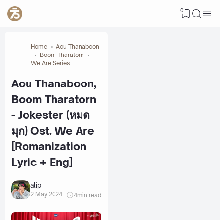
0
Home
Aou Thanaboon
Boom Tharatorn
We Are Series
Aou Thanaboon,
Boom Tharatorn
- Jokester (หมด
มุก) Ost. We Are
[Romanization
Lyric + Eng]
alip
2 May 2024
4
min read