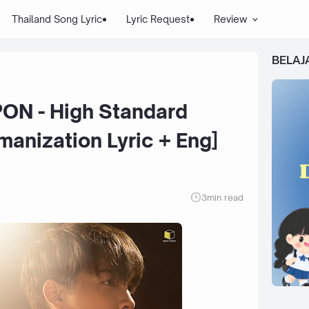
Thailand Song Lyric
Lyric Request
Review
BELAJ
N - High Standard
manization Lyric + Eng]
3
min read