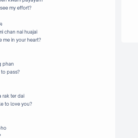
see my effort?
ใจ
mi chan nai huajai
 me in your heart?
g phan
 to pass?
 rak ter dai
e to love you?
pho
?