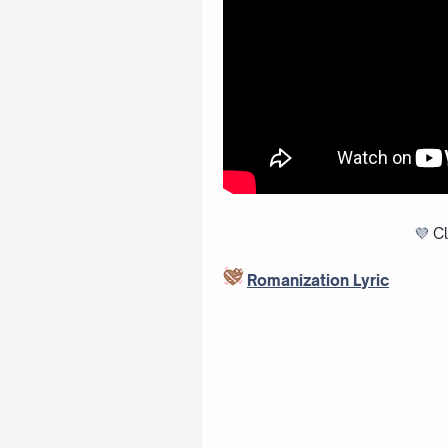
💜
Cl
Romanization Lyric