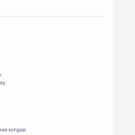
e
ay.
 kae songsai