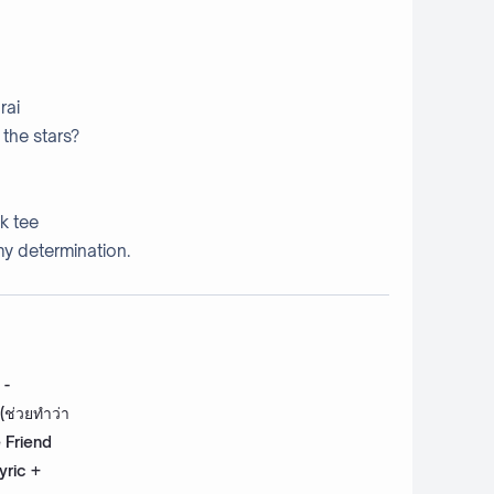
rai
the stars?
k tee
my determination.
 -
(ช่วยทำว่า
e Friend
yric +