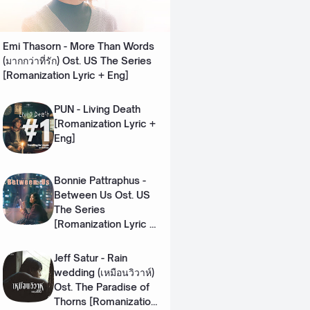
Emi Thasorn - More Than Words
(มากกว่าที่รัก) Ost. US The Series
[Romanization Lyric + Eng]
PUN - Living Death
[Romanization Lyric +
Eng]
Bonnie Pattraphus -
Between Us Ost. US
The Series
[Romanization Lyric +
Eng]
Jeff Satur - Rain
wedding (เหมือนวิวาห์)
Ost. The Paradise of
Thorns [Romanization