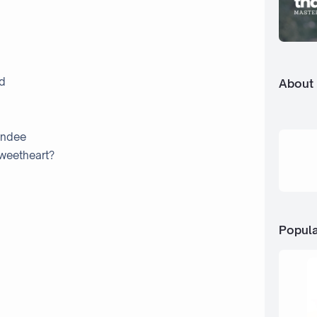
ed
About
kondee
sweetheart?
Popula