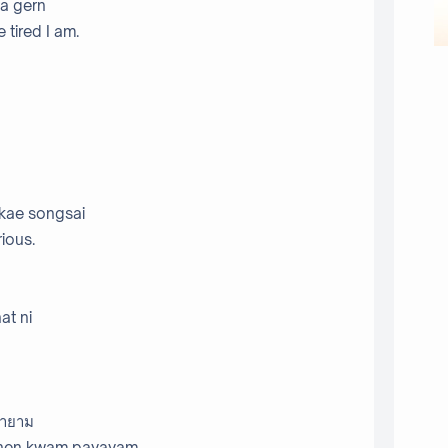
ua gern
 tired I am.
 kae songsai
rious.
at ni
ยายาม
a hen kwam payayam