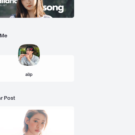
 Me
alip
r Post