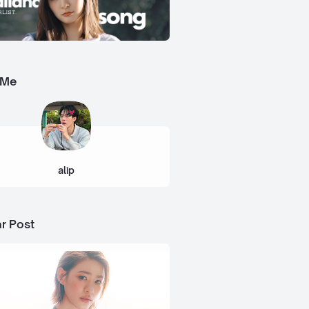
 Me
alip
r Post