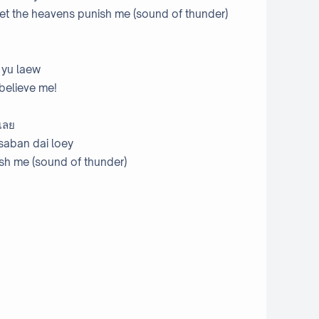
, let the heavens punish me (sound of thunder)
 yu laew
, believe me!
้เลย
 saban dai loey
nish me (sound of thunder)