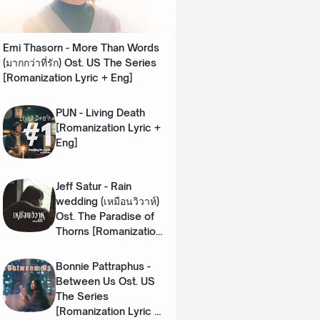
Emi Thasorn - More Than Words
(มากกว่าที่รัก) Ost. US The Series
[Romanization Lyric + Eng]
PUN - Living Death
[Romanization Lyric +
Eng]
Jeff Satur - Rain
wedding (เหมือนวิวาห์)
Ost. The Paradise of
Thorns [Romanization
Lyric + Eng]
Bonnie Pattraphus -
Between Us Ost. US
The Series
[Romanization Lyric +