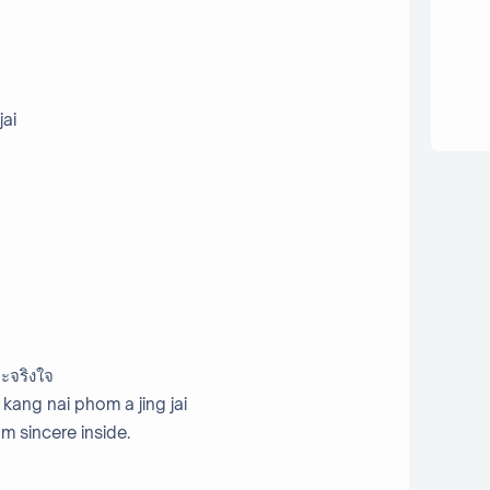
jai
อะจริงใจ
 kang nai phom a jing jai
I'm sincere inside.