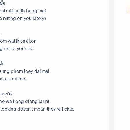
ั้ย
i mi krai jib bang mai
 hitting on you lately?
น
om wai ik sak kon
 me to your list.
ั้ย
teung phom loey dai mai
aid about me.
องหลายใจ
ae wa kong dtong lai jai
oking doesn't mean they're fickle.