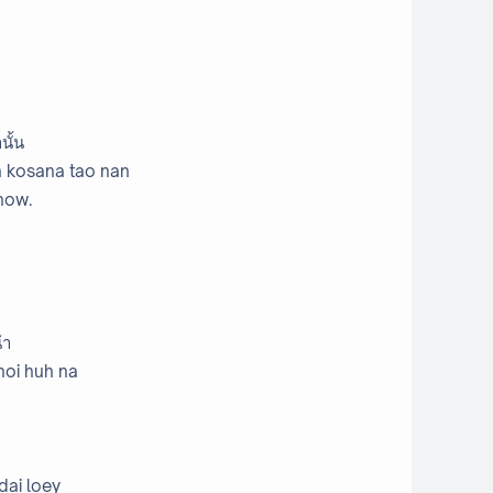
านั้น
a kosana tao nan
show.
น้า
noi huh na
 dai loey