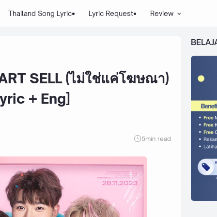
Thailand Song Lyric
Lyric Request
Review
BELAJ
RT SELL (ไม่ใช่แค่โฆษณา)
yric + Eng]
5
min read