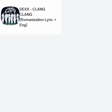
Eng]
DEXX - CLANG
CLANG
[Romanization Lyric +
Eng]