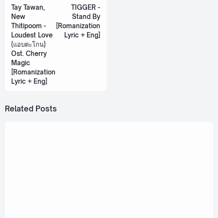
Tay Tawan,
TIGGER -
New
Stand By
Thitipoom -
[Romanization
Loudest Love
Lyric + Eng]
(แอบตะโกน)
Ost. Cherry
Magic
[Romanization
Lyric + Eng]
Related Posts
December 21, 2022
bamm - Curse (Japanese ver.) [Romanization
Lyric]
October 3, 2022
Kinkaworn x bamm - Trial (ซ้อมมีแฟน)
[Romanization Lyric + Eng]