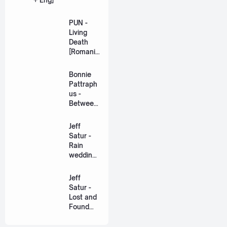
+ Eng]
PUN -
Living
Death
[Romaniz
ation
Lyric +
Bonnie
Eng]
Pattraph
us -
Between
Us Ost.
US The
Jeff
Series
Satur -
[Romaniz
Rain
ation
wedding
Lyric +
(เหมือน
Eng]
วิวาห์)
Jeff
Ost. The
Satur -
Paradise
Lost and
of Thorns
Found
[Romaniz
(ฉันก่อน
ation
เจอเธอ)