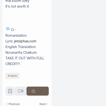
mai koom loey
It’s not worth it
Cr :
Romanization
Lyric:
jetsiphaa.com
English Translation:
Noranartta Chaikum
TAKE IT OUT WITH FULL
CREDIT!!!
bamm
0
Share
Previous
Next