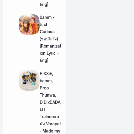
Eng]
bamm -
Just
Curious
(ชอบใส่ใจ)
[Romanizat
ion Lyric +
Eng]
PiXXiE,
bamm,
Proo
Thunwa,
DIDIxDADA,
LIT
Trainees x
พัด Vorapat
- Made my