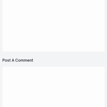
August 31, 2022
bamm - bammBOO (เธอเก่งที่สุดแล้ว)
[Romanization Lyric + Eng]
August 27, 2022
bamm feat. pluto. - Sad O'Clock
[Romanization Lyric + Eng]
Post A Comment