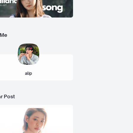
 Me
alip
r Post