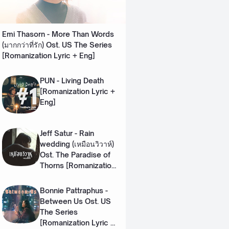
Emi Thasorn - More Than Words
(มากกว่าที่รัก) Ost. US The Series
[Romanization Lyric + Eng]
PUN - Living Death
[Romanization Lyric +
Eng]
Jeff Satur - Rain
wedding (เหมือนวิวาห์)
Ost. The Paradise of
Thorns [Romanization
Lyric + Eng]
Bonnie Pattraphus -
Between Us Ost. US
The Series
[Romanization Lyric +