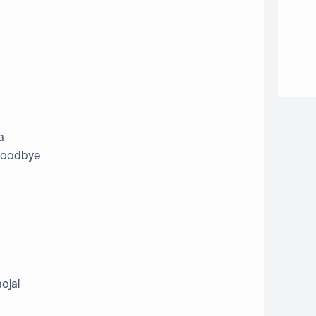
a
 goodbye
ojai