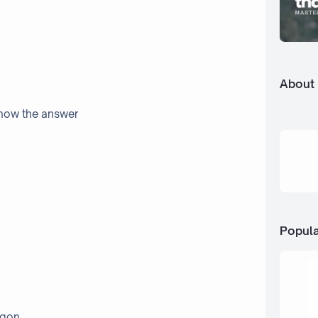
About
 know the answer
Popula
 gon