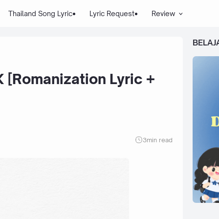
Thailand Song Lyric
Lyric Request
Review
BELAJ
 [Romanization Lyric +
3
min read