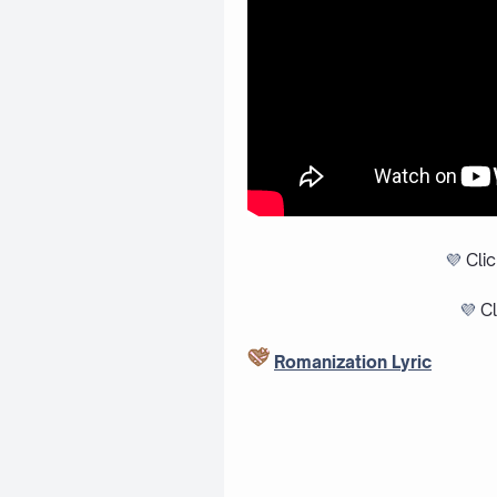
💜
Cli
💜
Cl
Romanization Lyric