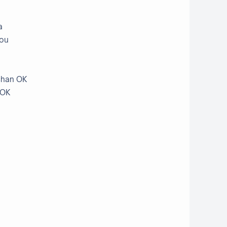
a
you
 chan OK
 OK