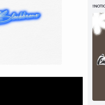
‼️NOTI