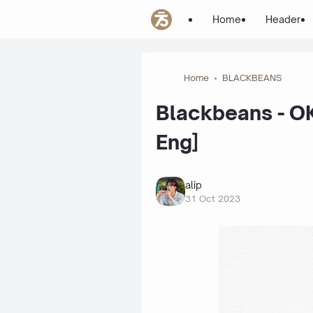
Home
Header
Home
BLACKBEANS
Blackbeans - OK
Eng]
alip
31 Oct 2023