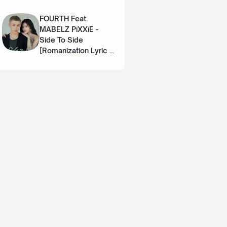
Eng]
FOURTH Feat.
MABELZ PiXXiE -
Side To Side
[Romanization Lyric +
Eng]