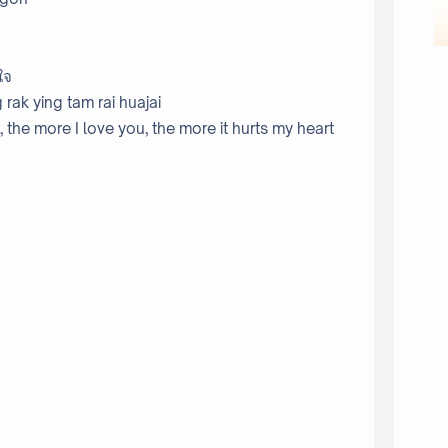
วใจ
rak ying tam rai huajai
the more I love you, the more it hurts my heart