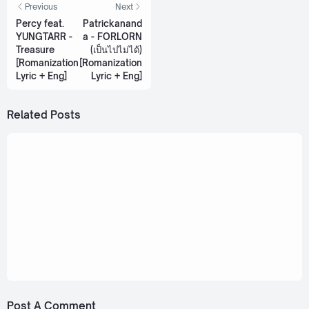
Previous
Next
Percy feat.
Patrickanand
YUNGTARR -
a - FORLORN
Treasure
(เป็นไปไม่ได้)
[Romanization
[Romanization
Lyric + Eng]
Lyric + Eng]
Related Posts
January 23, 2024
bXd - Perfect Match [Romanization Lyric +
Eng]
January 28, 2023
bXd - JUST DANCE [Lyric]
Post A Comment