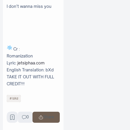
I don’t wanna miss you
Cr :
Romanization
Lyric:
jetsiphaa.com
English Translation: bXd
TAKE IT OUT WITH FULL
CREDIT!!!
bXd
0
Share