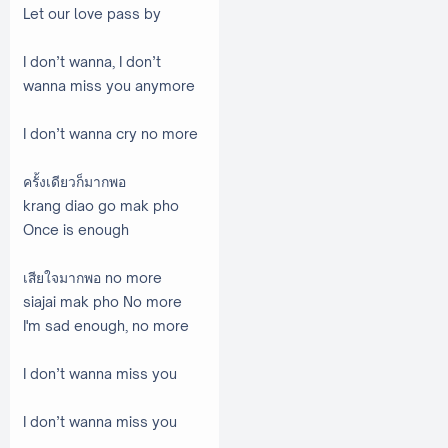
Let our love pass by
I don’t wanna, I don’t
wanna miss you anymore
I don’t wanna cry no more
ครั้งเดียวก็มากพอ
krang diao go mak pho
Once is enough
เสียใจมากพอ no more
siajai mak pho No more
I'm sad enough, no more
I don’t wanna miss you
I don’t wanna miss you