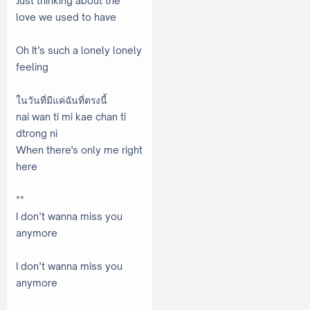
Just thinking about the
love we used to have
Oh It’s such a lonely lonely
feeling
ในวันที่มีแค่ฉันที่ตรงนี้
nai wan ti mi kae chan ti
dtrong ni
When there's only me right
here
**
I don’t wanna miss you
anymore
I don’t wanna miss you
anymore