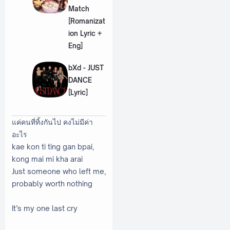
Match
[Romanizat
ion Lyric +
Eng]
bXd - JUST
DANCE
[Lyric]
แค่คนที่ทิ้งกันไป คงไม่มีค่า
อะไร
kae kon ti ting gan bpai,
kong mai mi kha arai
Just someone who left me,
probably worth nothing
It’s my one last cry