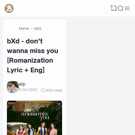
0
Home
bXd
bXd - don’t
wanna miss you
[Romanization
Lyric + Eng]
alip
5 Oct 2023
3
min read