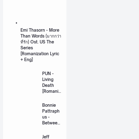
Emi Thasorn - More
Than Words (มากกว่า
ที่รัก) Ost. US The
Series
[Romanization Lyric
+ Eng]
PUN -
Living
Death
[Romaniz
ation
Lyric +
Bonnie
Eng]
Pattraph
us -
Between
Us Ost.
US The
Jeff