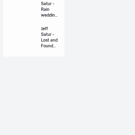
Series
Satur -
[Romaniz
Rain
ation
wedding
Lyric +
(เหมือน
Eng]
วิวาห์)
Jeff
Ost. The
Satur -
Paradise
Lost and
of Thorns
Found
[Romaniz
(ฉันก่อน
ation
เจอเธอ)
Lyric +
[Romaniz
Eng]
ation
Lyric +
Eng]
About