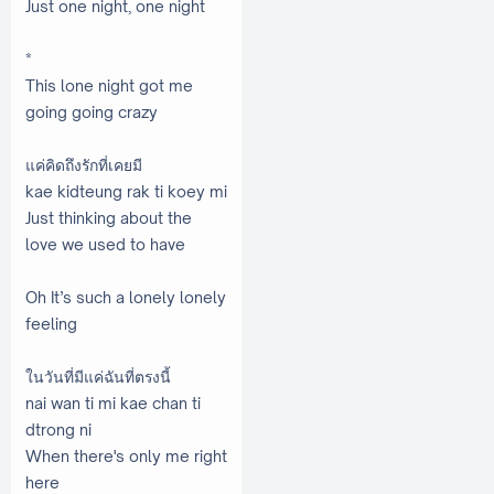
Just one night, one night
*
This lone night got me
going going crazy
แค่คิดถึงรักที่เคยมี
kae kidteung rak ti koey mi
Just thinking about the
love we used to have
Oh It’s such a lonely lonely
feeling
ในวันที่มีแค่ฉันที่ตรงนี้
nai wan ti mi kae chan ti
dtrong ni
When there's only me right
here