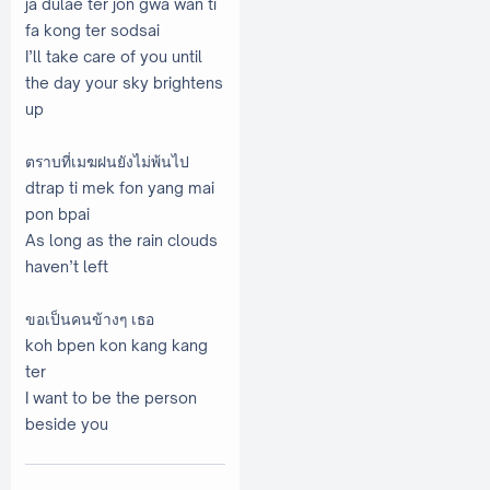
ja dulae ter jon gwa wan ti
fa kong ter sodsai
I’ll take care of you until
the day your sky brightens
up
ตราบที่เมฆฝนยังไม่พ้นไป
dtrap ti mek fon yang mai
pon bpai
As long as the rain clouds
haven’t left
ขอเป็นคนข้างๆ เธอ
koh bpen kon kang kang
ter
I want to be the person
beside you