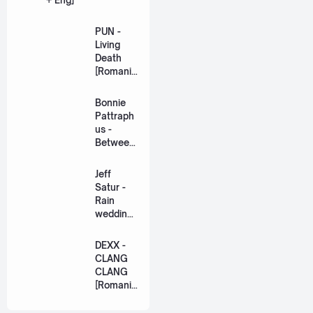
PUN -
Living
Death
[Romaniz
ation
Lyric +
Bonnie
Eng]
Pattraph
us -
Between
Us Ost.
US The
Jeff
Series
Satur -
[Romaniz
Rain
ation
wedding
Lyric +
(เหมือน
Eng]
วิวาห์)
DEXX -
Ost. The
CLANG
Paradise
CLANG
of Thorns
[Romaniz
[Romaniz
ation
ation
Lyric +