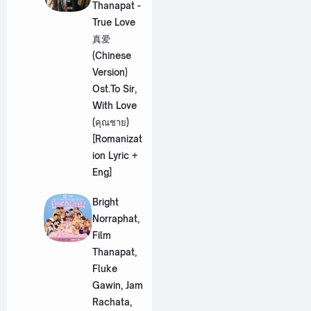
Thanapat -
True Love
真爱
(Chinese
Version)
Ost.To Sir,
With Love
(คุณชาย)
[Romanizat
ion Lyric +
Eng]
Bright
Norraphat,
Film
Thanapat,
Fluke
Gawin, Jam
Rachata,