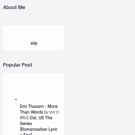
About Me
alip
Popular Post
Emi Thasorn - More
Than Words (มากกว่า
ที่รัก) Ost. US The
Series
[Romanization Lyric
+ Eng]