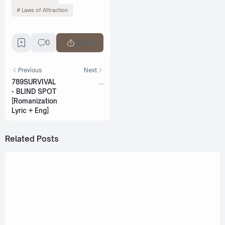
Laws of Attraction
0
Share
Previous
Next
789SURVIVAL
...
- BLIND SPOT
[Romanization
Lyric + Eng]
Related Posts
March 3, 2023
Jam Rachata x Film Thanapat - I guess the
world wants us to be in love (สงสัยโลกอยากให้
เรารักกัน) [Romanization Lyric + Eng]