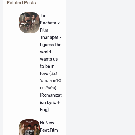
Related Posts
Jam
Rachata x
Film
Thanapat -
I guess the
world
wants us
to be in
love (สงสัย
โลกอยากให้
เรารักกัน)
[Romanizat
ion Lyric +
Eng]
NuNew
Feat.Film