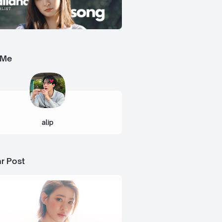
 Me
alip
r Post