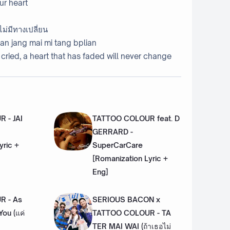
our heart
ไม่มีทางเปลี่ยน
 man jang mai mi tang bplian
ried, a heart that has faded will never change
 - JAI
TATTOO COLOUR feat. D
GERRARD -
yric +
SuperCarCare
[Romanization Lyric +
Eng]
R - As
SERIOUS BACON x
ou (แค่
TATTOO COLOUR - TA
TER MAI WAI (ถ้าเธอไม่