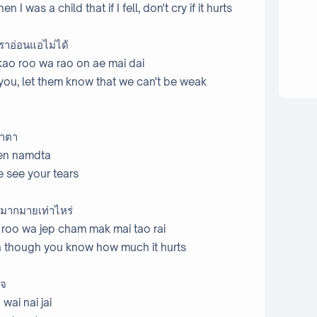
 was a child that if I fell, don't cry if it hurts
เราอ่อนแอไม่ได้
kao roo wa rao on ae mai dai
 you, let them know that we can't be weak
้ำตา
hen namdta
ne see your tears
บช้ำมากมายเท่าไหร่
i roo wa jep cham mak mai tao rai
en though you know how much it hurts
ใจ
wai nai jai