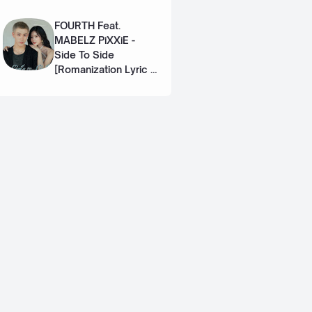
Eng]
FOURTH Feat.
MABELZ PiXXiE -
Side To Side
[Romanization Lyric +
Eng]