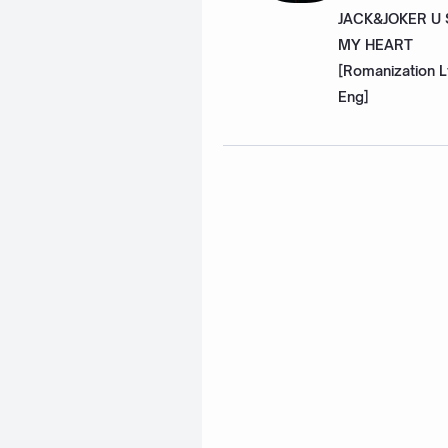
JACK&JOKER U
MY HEART
[Romanization L
Eng]