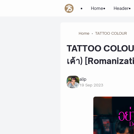
Home
Header
Home
TATTOO COLOUR
TATTOO COLOUR -
เค้า) [Romanizat
alip
19 Sep 2023