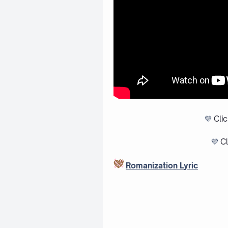
💜
Cli
💜
Cl
Romanization Lyric