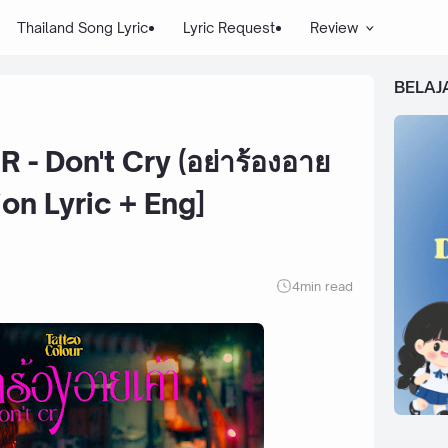
Thailand Song Lyric
Lyric Request
Review
BELAJ
 Don't Cry (อย่าร้องอาย
ion Lyric + Eng]
4
min read