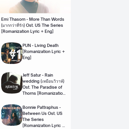
Emi Thasorn - More Than Words
(มากกว่าที่รัก) Ost. US The Series
[Romanization Lyric + Eng]
PUN - Living Death
[Romanization Lyric +
Eng]
Jeff Satur - Rain
wedding (เหมือนวิวาห์)
Ost. The Paradise of
Thorns [Romanization
Lyric + Eng]
Bonnie Pattraphus -
Between Us Ost. US
The Series
[Romanization Lyric +