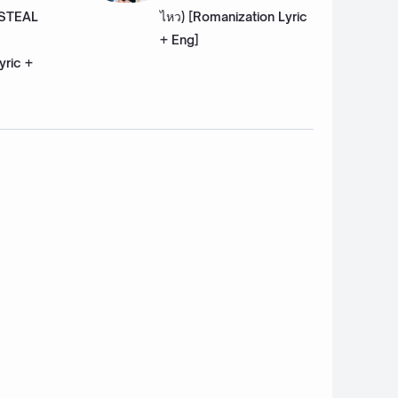
 STEAL
ไหว) [Romanization Lyric
+ Eng]
yric +