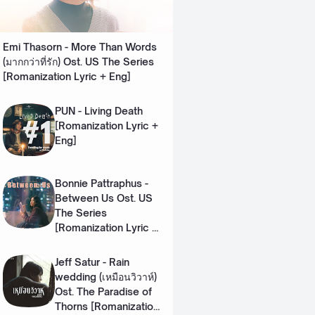
Emi Thasorn - More Than Words
(มากกว่าที่รัก) Ost. US The Series
[Romanization Lyric + Eng]
PUN - Living Death
[Romanization Lyric +
Eng]
Bonnie Pattraphus -
Between Us Ost. US
The Series
[Romanization Lyric +
Eng]
Jeff Satur - Rain
wedding (เหมือนวิวาห์)
Ost. The Paradise of
Thorns [Romanization