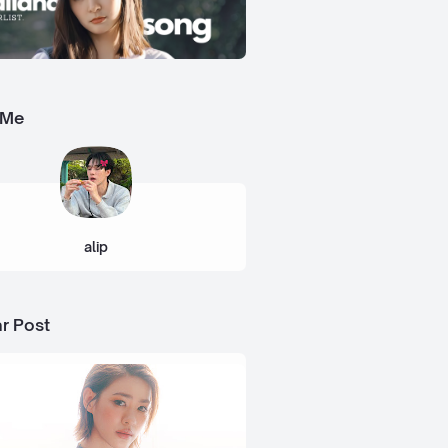
 Me
alip
r Post