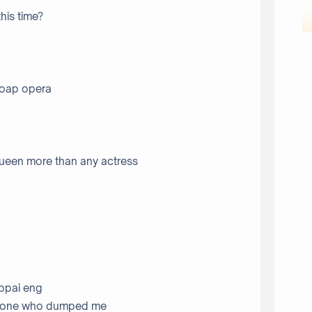
his time?
 soap opera
ueen more than any actress
 bpai eng
he one who dumped me