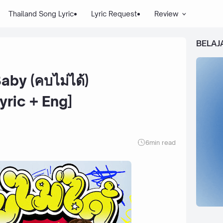
Thailand Song Lyric
Lyric Request
Review
BELAJ
by (คบไม่ได้)
yric + Eng]
6
min read