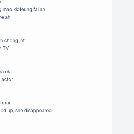
h
 mao kidteung fai ah
me ah
n chong jet
n TV
ra ek
d actor
 bpai
ed up, she disappeared