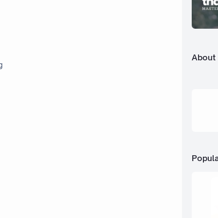
About
g
Popula