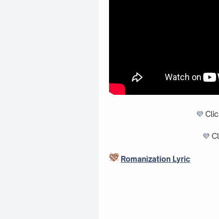
💜
Cli
💜
Cl
Romanization Lyric