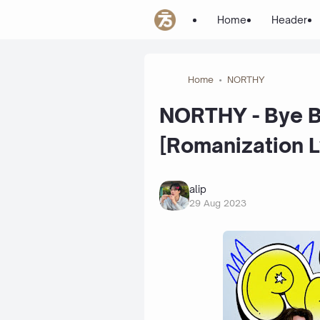
Home
Header
Home
NORTHY
NORTHY - Bye Ba
[Romanization L
alip
29 Aug 2023