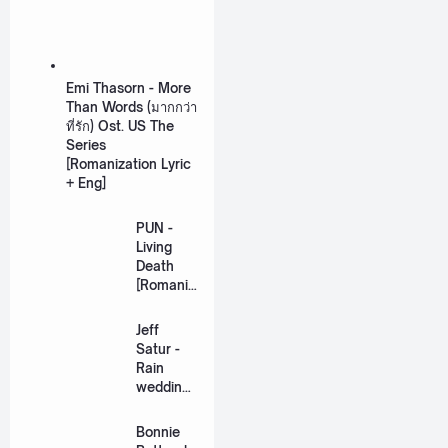
Emi Thasorn - More
Than Words (มากกว่า
ที่รัก) Ost. US The
Series
[Romanization Lyric
+ Eng]
PUN -
Living
Death
[Romaniz
ation
Lyric +
Jeff
Eng]
Satur -
Rain
wedding
(เหมือน
วิวาห์)
Bonnie
Ost. The