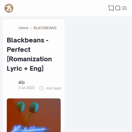
0
Home
BLACKBEANS
Blackbeans -
Perfect
[Romanization
Lyric + Eng]
alip
3 Jul 2023
...
min read