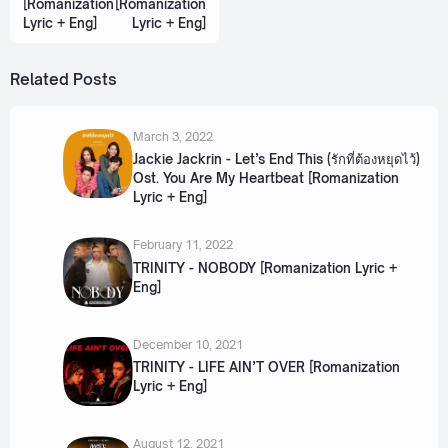
[Romanization
[Romanization
Lyric + Eng]
Lyric + Eng]
Related Posts
March 3, 2022
Jackie Jackrin - Let’s End This (รักที่ต้องหยุดไว้)
Ost. You Are My Heartbeat [Romanization
Lyric + Eng]
February 11, 2022
TRINITY - NOBODY [Romanization Lyric +
Eng]
December 10, 2021
TRINITY - LIFE AIN’T OVER [Romanization
Lyric + Eng]
August 12, 2021