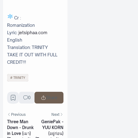
Cr :
Romanization
Lyric:
jetsiphaa.com
English
Translation: TRINITY
TAKE IT OUT WITH FULL
CREDIT!!!
TRINITY
0
Share
Previous
Next
Three Man
GeniePak -
Down - Drunk
YUU KORN
in Love (เมา)
(อยู่ก่อน)