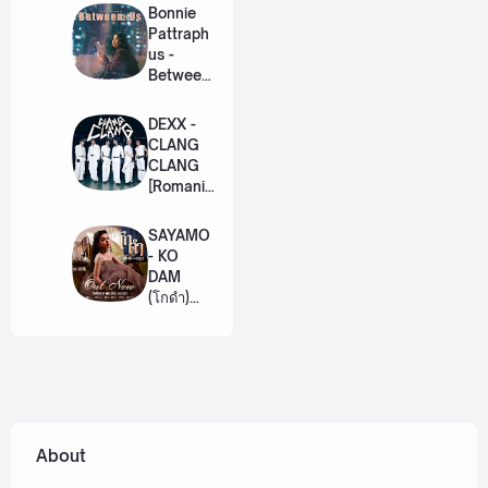
Lyric +
Bonnie
Eng]
Pattraph
us -
Between
Us Ost.
US The
DEXX -
Series
CLANG
[Romaniz
CLANG
ation
[Romaniz
Lyric +
ation
Eng]
Lyric +
SAYAMO
Eng]
- KO
DAM
(โกดำ)
Ost.
Khemjira
The
Series
[Romaniz
ation
Lyric +
About
Eng]