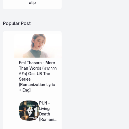
alip
Popular Post
Emi Thasorn - More
Than Words (มากกว่า
ที่รัก) Ost. US The
Series
[Romanization Lyric
+ Eng]
PUN -
Living
Death
[Romaniz
ation