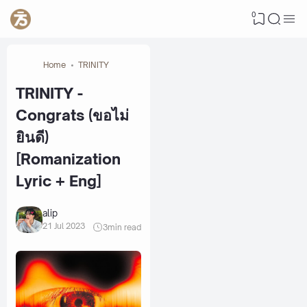
0
Home
TRINITY
TRINITY -
Congrats (ขอไม่
ยินดี)
[Romanization
Lyric + Eng]
alip
21 Jul 2023
3
min read