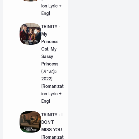
ion Lyric +
Eng]
TRINITY -
My
Princess
Ost. My
Sassy
Princess
(เจ้าหญิง
2022)
[Romanizat
ion Lyric +
Eng]
TRINITY - I
DON'T
MISS YOU
[Romanizat