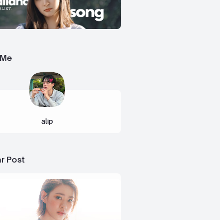
 Me
alip
r Post