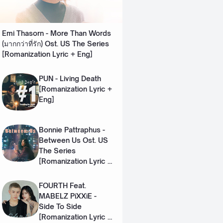
Emi Thasorn - More Than Words
(มากกว่าที่รัก) Ost. US The Series
[Romanization Lyric + Eng]
PUN - Living Death
[Romanization Lyric +
Eng]
Bonnie Pattraphus -
Between Us Ost. US
The Series
[Romanization Lyric +
Eng]
FOURTH Feat.
MABELZ PiXXiE -
Side To Side
[Romanization Lyric +