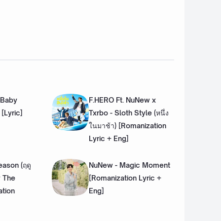
 Baby
F.HERO Ft. NuNew x
 [Lyric]
Txrbo - Sloth Style (หนึ่ง
ในมาช้า) [Romanization
Lyric + Eng]
ason (ฤดู
NuNew - Magic Moment
y The
[Romanization Lyric +
tion
Eng]