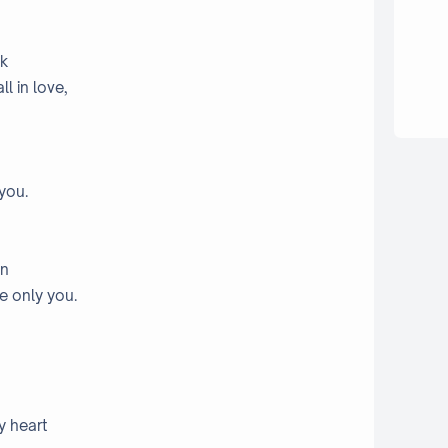
ak
ll in love,
 you.
an
e only you.
y heart