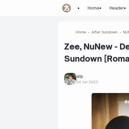
Home
Header
Home
After Sundown
NU
Zee, NuNew - Des
Sundown [Romani
alip
24 Jun 2023