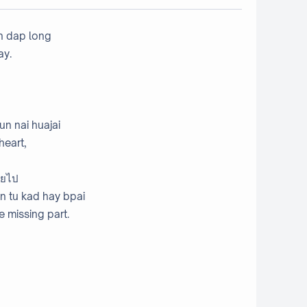
n dap long
ay.
n nai huajai
heart,
ายไป
n tu kad hay bpai
e missing part.