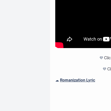
💜
Cli
💜
Cl
☁
Romanization Lyric