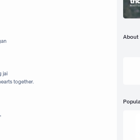
About
gan
 jai
earts together.
Popula
,