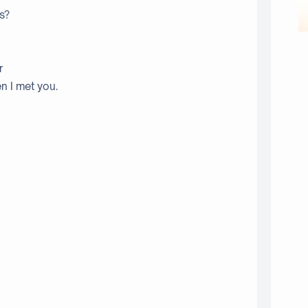
ns?
r
n I met you.