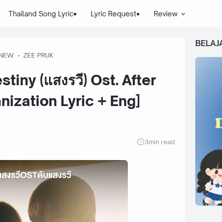
Thailand Song Lyric
Lyric Request
Review
BELAJ
NEW
ZEE PRUK
tiny (แสงรวี) Ost. After
zation Lyric + Eng]
3
min read