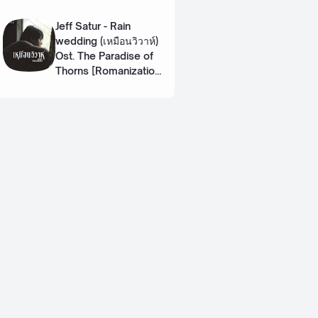
Eng]
Jeff Satur - Rain
wedding (เหมือนวิวาห์)
Ost. The Paradise of
Thorns [Romanization
Lyric + Eng]