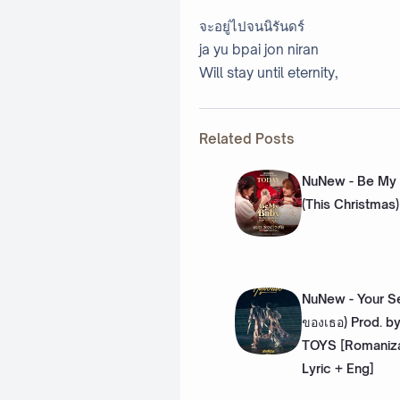
จะอยู่ไปจนนิรันดร์
ja yu bpai jon niran
Will stay until eternity,
Related Posts
NuNew - Be My
(This Christmas)
NuNew - Your Se
ของเธอ) Prod. b
TOYS [Romaniza
Lyric + Eng]