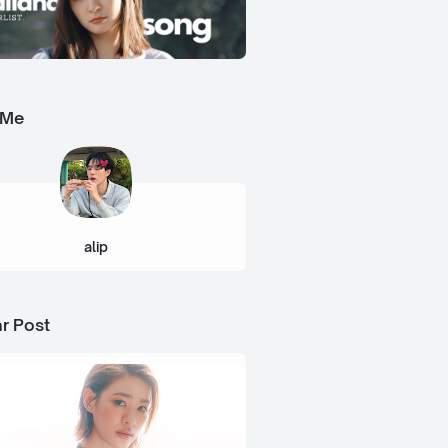
 Me
alip
r Post