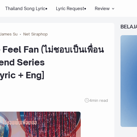
Thailand Song Lyric
Lyric Request
Review
BELAJ
James Su
Net Siraphop
Feel Fan (ไม่ชอบเป็นเพื่อน
iend Series
yric + Eng]
4
min read