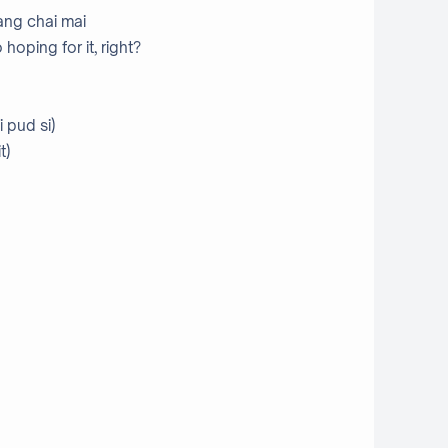
ang chai mai
hoping for it, right?
 pud si)
t)