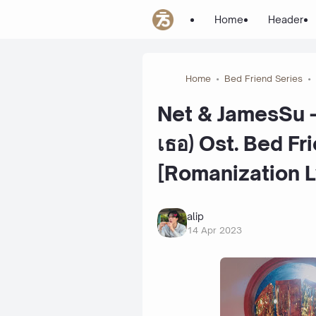
Home
Header
Home
Bed Friend Series
Net & JamesSu - 
เธอ) Ost. Bed Fr
[Romanization L
alip
14 Apr 2023