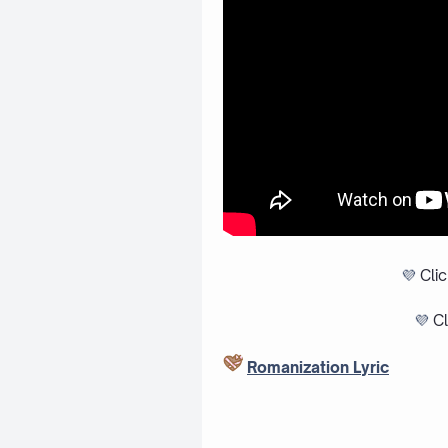
💜
Cli
💜
Cl
Romanization Lyric