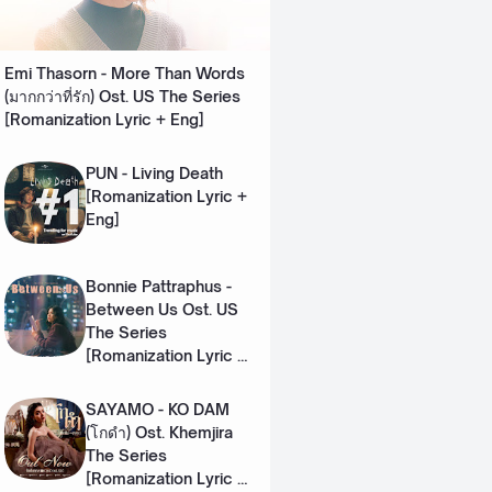
Emi Thasorn - More Than Words
(มากกว่าที่รัก) Ost. US The Series
[Romanization Lyric + Eng]
PUN - Living Death
[Romanization Lyric +
Eng]
Bonnie Pattraphus -
Between Us Ost. US
The Series
[Romanization Lyric +
Eng]
SAYAMO - KO DAM
(โกดำ) Ost. Khemjira
The Series
[Romanization Lyric +