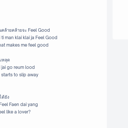
มันคล้ายคล้ายจะ Feel Good
 ti man klai klai ja Feel Good
that makes me feel good
มหลุด
jai go reum lood
starts to slip away
ด้ยัง
Feel Faen dai yang
el like a lover?