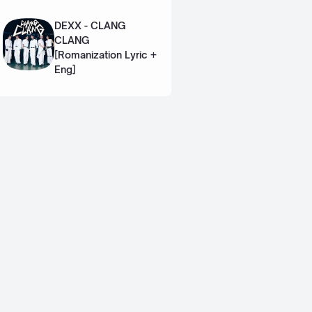
Eng]
DEXX - CLANG
CLANG
[Romanization Lyric +
Eng]