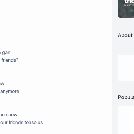
About
n gan
 friends?
ew
ds anymore
Popula
euan saew
our friends tease us