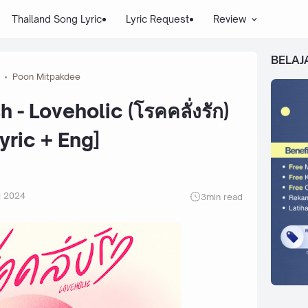
Thailand Song Lyric
Lyric Request
Review
BELAJ
Poon Mitpakdee
 - Loveholic (โรคคลั่งรัก)
yric + Eng]
g 2024
3
min read