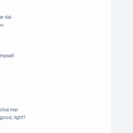
er dai
ou
 myself
chai mai
good, right?