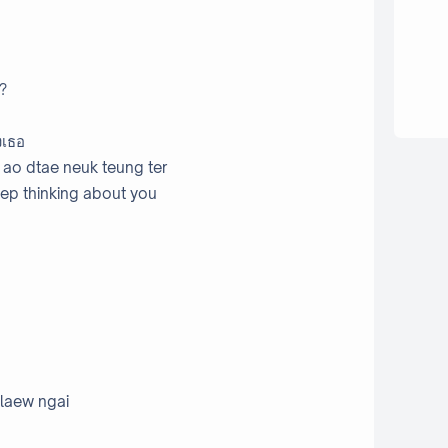
?
งเธอ
ao dtae neuk teung ter
 keep thinking about you
 laew ngai