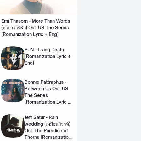
Emi Thasorn - More Than Words
(มากกว่าที่รัก) Ost. US The Series
[Romanization Lyric + Eng]
PUN - Living Death
[Romanization Lyric +
Eng]
Bonnie Pattraphus -
Between Us Ost. US
The Series
[Romanization Lyric +
Eng]
Jeff Satur - Rain
wedding (เหมือนวิวาห์)
Ost. The Paradise of
Thorns [Romanization