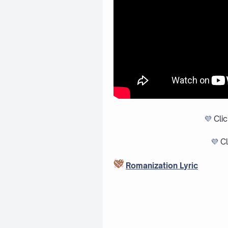
💜
Cli
💜
Cl
Romanization Lyric