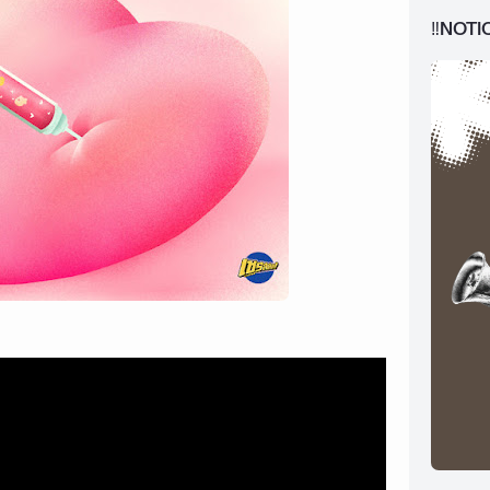
‼️NOTI