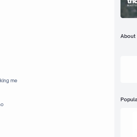
About
sking me
Popula
ao