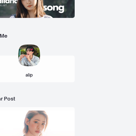
 Me
alip
r Post