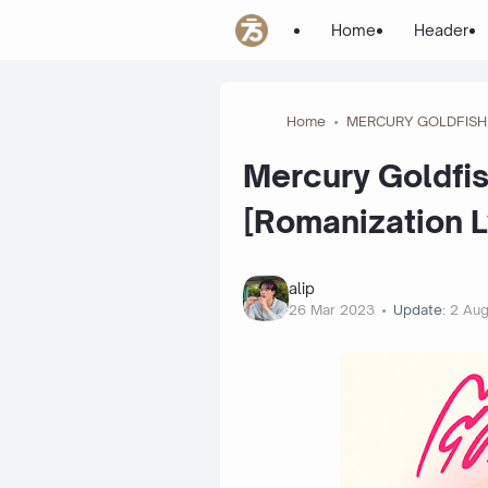
Home
Header
Home
MERCURY GOLDFISH
Mercury Goldfish
[Romanization L
alip
26 Mar 2023
Update:
2 Au