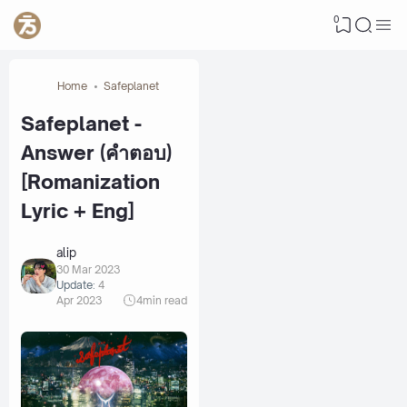
0
Home
Safeplanet
Safeplanet -
Answer (คำตอบ)
[Romanization
Lyric + Eng]
alip
30 Mar 2023
Update:
4
Apr 2023
4
min read