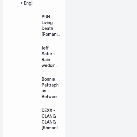
+ Eng]
PUN -
Living
Death
[Romaniz
ation
Lyric +
Jeff
Eng]
Satur -
Rain
wedding
(เหมือน
วิวาห์)
Bonnie
Ost. The
Pattraph
Paradise
us -
of Thorns
Between
[Romaniz
Us Ost.
ation
US The
DEXX -
Lyric +
Series
CLANG
Eng]
[Romaniz
CLANG
ation
[Romaniz
Lyric +
ation