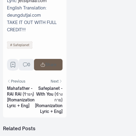
Lyric:
jetsiphaa.com
English Translation:
deungdutjai.com
TAKE IT OUT WITH FULL
CREDIT!!!
Safeplanet
0
Share
Previous
Next
Mahafather -
Safeplanet -
RAI RAI (ร้ายๆ)
With You (ข้าง
[Romanization
กาย)
Lyric + Eng]
[Romanization
Lyric + Eng]
Related Posts