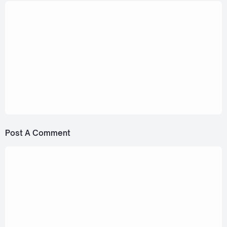
March 30, 2023
Safeplanet - With You (ข้างกาย)
[Romanization Lyric + Eng]
April 20, 2023
ANATOMY RABBIT Feat. Alien SAFEPLANET -
May the world be kind to you (ขอให้โลกนี้ใจดี
กับเธอ) [Romanization Lyric + Eng]
Post A Comment