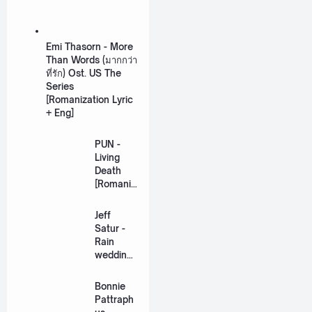
Emi Thasorn - More
Than Words (มากกว่า
ที่รัก) Ost. US The
Series
[Romanization Lyric
+ Eng]
PUN -
Living
Death
[Romaniz
ation
Lyric +
Jeff
Eng]
Satur -
Rain
wedding
(เหมือน
วิวาห์)
Bonnie
Ost. The
Pattraph
Paradise