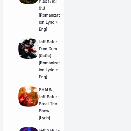
ที่เธอจะลืม
ฝัน)
[Romanizat
ion Lyric +
Eng]
Jeff Satur -
Dum Dum
(ดึมดึม)
[Romanizat
ion Lyric +
Eng]
SHAUN,
Jeff Satur -
Steal The
Show
[Lyric]
Jeff Satur -