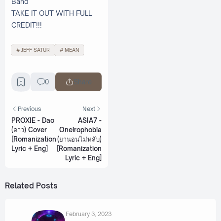
Band
TAKE IT OUT WITH FULL
CREDIT!!!
JEFF SATUR
MEAN
0
Share
Previous
Next
PROXIE - Dao
ASIA7 -
(ดาว) Cover
Oneirophobia
[Romanization
(ยานอนไม่หลับ)
Lyric + Eng]
[Romanization
Lyric + Eng]
Related Posts
February 3, 2023