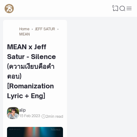
0
Home
JEFF SATUR
MEAN
MEAN x Jeff
Satur - Silence
(ความเงียบคือคำ
ตอบ)
[Romanization
Lyric + Eng]
alip
15 Feb 2023
2
min read